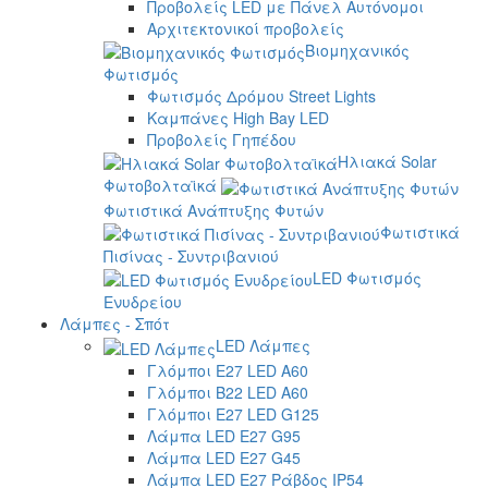
Προβολείς LED με Πάνελ Αυτόνομοι
Αρχιτεκτονικοί προβολείς
Βιομηχανικός
Φωτισμός
Φωτισμός Δρόμου Street Lights
Καμπάνες High Bay LED
Προβολείς Γηπέδου
Ηλιακά Solar
Φωτοβολταϊκά
Φωτιστικά Ανάπτυξης Φυτών
Φωτιστικά
Πισίνας - Συντριβανιού
LED Φωτισμός
Ενυδρείου
Λάμπες - Σπότ
LED Λάμπες
Γλόμποι E27 LED A60
Γλόμποι B22 LED A60
Γλόμποι E27 LED G125
Λάμπα LED E27 G95
Λάμπα LED E27 G45
Λάμπα LED E27 Ράβδος IP54