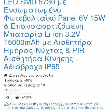
LED SMD 5730 με
Ενσωματωμένο
Φωτοβολταϊκό Panel 6V 15W
& Επαναφορτιζόμενη
Μπαταρία Li-ion 3.2V
15000mAh με Αισθητήρα
Ημέρας-Νύχτας & PIR
Αισθητήρα Κίνησης -
Αδιάβροχο IP65
Διαθέσιμο για αποστολή
Προσφορά
-46%
Διαθέσιμα τεμάχια: 10
94
€
50.88
€
ΑΓΟΡΑ
Previous
Next