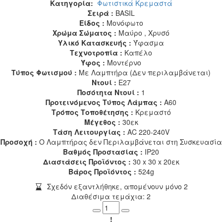
Κατηγορία:
Φωτιστικά Κρεμαστά
Σειρά :
BASIL
Είδος :
Μονόφωτο
Χρώμα Σώματος :
Μαύρο , Χρυσό
Υλικό Κατασκευής :
Ύφασμα
Τεχνοτροπία :
Καπέλο
Ύφος :
Μοντέρνο
Τύπος Φωτισμού :
Με Λαμπτήρα (Δεν περιλαμβάνεται)
Ντουί :
E27
Ποσότητα Ντουί :
1
Προτεινόμενος Τύπος Λάμπας :
A60
Τρόπος Τοποθέτησης :
Κρεμαστό
Μέγεθος :
30εκ
Τάση Λειτουργίας :
AC 220-240V
Προσοχή :
Ο Λαμπτήρας δεν Περιλαμβάνεται στη Συσκευασία
Βαθμός Προστασίας :
IP20
Διαστάσεις Προϊόντος :
30 x 30 x 20εκ
Βάρος Προϊόντος :
524g
Σχεδόν εξαντλήθηκε, απομένουν μόνο 2
Διαθέσιμα τεμάχια: 2
Minus
Plus
!