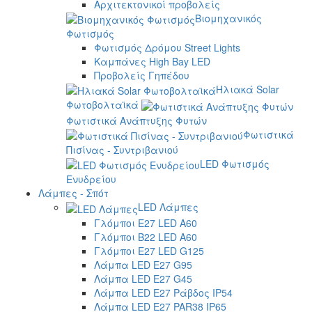
Αρχιτεκτονικοί προβολείς
Βιομηχανικός
Φωτισμός
Φωτισμός Δρόμου Street Lights
Καμπάνες High Bay LED
Προβολείς Γηπέδου
Ηλιακά Solar
Φωτοβολταϊκά
Φωτιστικά Ανάπτυξης Φυτών
Φωτιστικά
Πισίνας - Συντριβανιού
LED Φωτισμός
Ενυδρείου
Λάμπες - Σπότ
LED Λάμπες
Γλόμποι E27 LED A60
Γλόμποι B22 LED A60
Γλόμποι E27 LED G125
Λάμπα LED E27 G95
Λάμπα LED E27 G45
Λάμπα LED E27 Ράβδος IP54
Λάμπα LED E27 PAR38 IP65