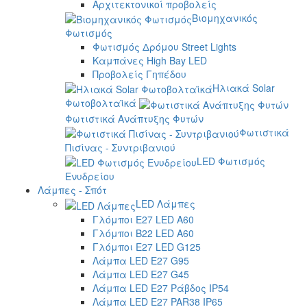
Αρχιτεκτονικοί προβολείς
Βιομηχανικός
Φωτισμός
Φωτισμός Δρόμου Street Lights
Καμπάνες High Bay LED
Προβολείς Γηπέδου
Ηλιακά Solar
Φωτοβολταϊκά
Φωτιστικά Ανάπτυξης Φυτών
Φωτιστικά
Πισίνας - Συντριβανιού
LED Φωτισμός
Ενυδρείου
Λάμπες - Σπότ
LED Λάμπες
Γλόμποι E27 LED A60
Γλόμποι B22 LED A60
Γλόμποι E27 LED G125
Λάμπα LED E27 G95
Λάμπα LED E27 G45
Λάμπα LED E27 Ράβδος IP54
Λάμπα LED E27 PAR38 IP65