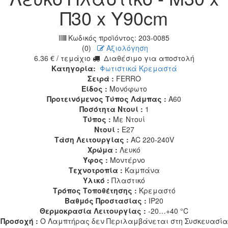
Π30 x Υ90cm
Κωδικός προϊόντος:
203-0085
(0)
Αξιολόγηση
6.36
€
/ τεμάχιο
Διαθέσιμο για αποστολή
Κατηγορία:
Φωτιστικά Κρεμαστά
Σειρά :
FERRO
Είδος :
Μονόφωτο
Προτεινόμενος Τύπος Λάμπας :
A60
Ποσότητα Ντουί :
1
Τύπος :
Με Ντουί
Ντουί :
E27
Τάση Λειτουργίας :
AC 220-240V
Χρώμα :
Λευκό
Ύφος :
Μοντέρνο
Τεχνοτροπία :
Καμπάνα
Υλικό :
Πλαστικό
Τρόπος Τοποθέτησης :
Κρεμαστό
Βαθμός Προστασίας :
IP20
Θερμοκρασία Λειτουργίας :
-20…+40 °C
Προσοχή :
Ο Λαμπτήρας δεν Περιλαμβάνεται στη Συσκευασία