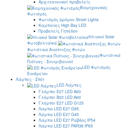
Αρχιτεκτονικοί προβολείς
Βιομηχανικός
Φωτισμός
Φωτισμός Δρόμου Street Lights
Καμπάνες High Bay LED
Προβολείς Γηπέδου
Ηλιακά Solar
Φωτοβολταϊκά
Φωτιστικά Ανάπτυξης Φυτών
Φωτιστικά
Πισίνας - Συντριβανιού
LED Φωτισμός
Ενυδρείου
Λάμπες - Σπότ
LED Λάμπες
Γλόμποι E27 LED A60
Γλόμποι B22 LED A60
Γλόμποι E27 LED G125
Λάμπα LED E27 G95
Λάμπα LED E27 G45
Λάμπα LED E27 Ράβδος IP54
Λάμπα LED E27 PAR38 IP65