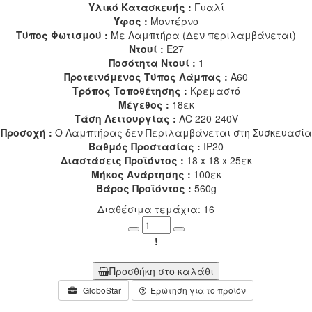
Υλικό Κατασκευής :
Γυαλί
Ύφος :
Μοντέρνο
Τύπος Φωτισμού :
Με Λαμπτήρα (Δεν περιλαμβάνεται)
Ντουί :
E27
Ποσότητα Ντουί :
1
Προτεινόμενος Τύπος Λάμπας :
A60
Τρόπος Τοποθέτησης :
Κρεμαστό
Μέγεθος :
18εκ
Τάση Λειτουργίας :
AC 220-240V
Προσοχή :
Ο Λαμπτήρας δεν Περιλαμβάνεται στη Συσκευασία
Βαθμός Προστασίας :
IP20
Διαστάσεις Προϊόντος :
18 x 18 x 25εκ
Μήκος Ανάρτησης :
100εκ
Βάρος Προϊόντος :
560g
Διαθέσιμα τεμάχια: 16
Minus
Plus
!
Προσθήκη στο καλάθι
GloboStar
Ερώτηση για το προϊόν