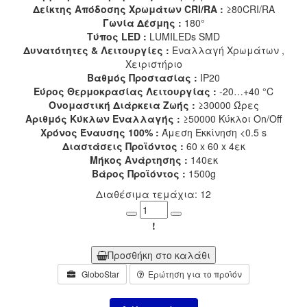
Δείκτης Απόδοσης Χρωμάτων CRI/RA :
≥80CRI/RA
Γωνία Δέσμης :
180°
Τύπος LED :
LUMILEDs SMD
Δυνατότητες & Λειτουργίες :
Εναλλαγή Χρωμάτων ,
Χειριστήριο
Βαθμός Προστασίας :
IP20
Εύρος Θερμοκρασίας Λειτουργίας :
-20…+40 °C
Ονομαστική Διάρκεια Ζωής :
≥30000 Ώρες
Αριθμός Κύκλων Εναλλαγής :
≥50000 Κύκλοι On/Off
Χρόνος Έναυσης 100% :
Άμεση Εκκίνηση <0.5 s
Διαστάσεις Προϊόντος :
60 x 60 x 4εκ
Μήκος Ανάρτησης :
140εκ
Βάρος Προϊόντος :
1500g
Διαθέσιμα τεμάχια: 12
Minus
Plus
!
Προσθήκη στο καλάθι
GloboStar
Ερώτηση για το προϊόν