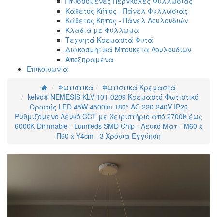
Πτυσσόμενες Πέργκολες Φυλλωσιάς
Κάθετος Κήπος - Πάνελ Φυλλωσιάς
Κάθετος Κήπος - Πάνελ Λουλουδιών
Κλαδιά με Φύλλωμα
Τεχνητά Κρεμαστά Φυτά
Διακοσμητικά Μπουκέτα Λουλουδιών
Αποξηραμένα
Επικοινωνία
Φωτιστικά
Φωτιστικά Κρεμαστά
kelvo® NEMESIS KLV-101-0209 Κρεμαστό Φωτιστικό
Οροφής LED 45W 4500lm 180° AC 220-240V IP20
Ρυθμιζόμενο Λευκό CCT με Χειριστήριο από 2700K έως
6000K Dimmable - Lumileds SMD Chip - Λευκό Ματ - Μ60 x
Π60 x Υ4cm - 3 Χρόνια Εγγύηση