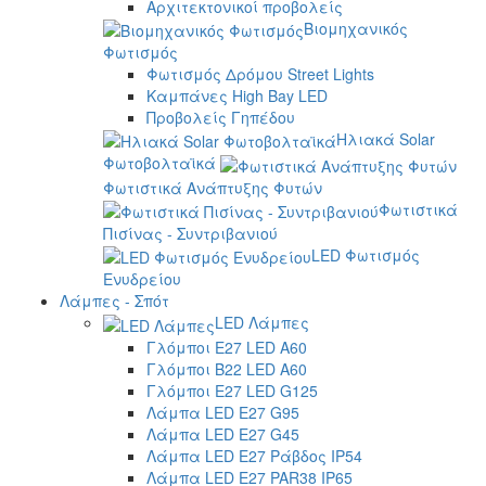
Αρχιτεκτονικοί προβολείς
Βιομηχανικός
Φωτισμός
Φωτισμός Δρόμου Street Lights
Καμπάνες High Bay LED
Προβολείς Γηπέδου
Ηλιακά Solar
Φωτοβολταϊκά
Φωτιστικά Ανάπτυξης Φυτών
Φωτιστικά
Πισίνας - Συντριβανιού
LED Φωτισμός
Ενυδρείου
Λάμπες - Σπότ
LED Λάμπες
Γλόμποι E27 LED A60
Γλόμποι B22 LED A60
Γλόμποι E27 LED G125
Λάμπα LED E27 G95
Λάμπα LED E27 G45
Λάμπα LED E27 Ράβδος IP54
Λάμπα LED E27 PAR38 IP65