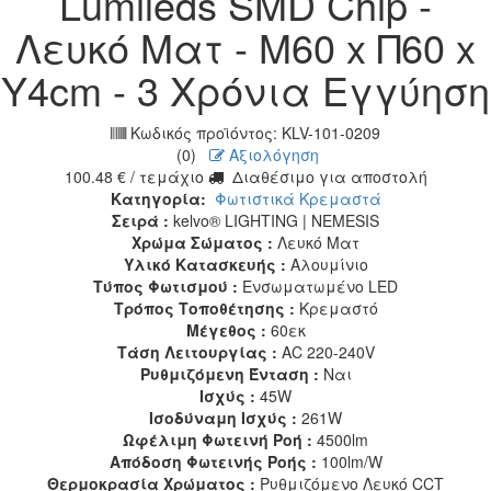
Lumileds SMD Chip -
Λευκό Ματ - Μ60 x Π60 x
Υ4cm - 3 Χρόνια Εγγύηση
Κωδικός προϊόντος:
KLV-101-0209
(0)
Αξιολόγηση
100.48
€
/ τεμάχιο
Διαθέσιμο για αποστολή
Κατηγορία:
Φωτιστικά Κρεμαστά
Σειρά :
kelvo® LIGHTING | NEMESIS
Χρώμα Σώματος :
Λευκό Ματ
Υλικό Κατασκευής :
Αλουμίνιο
Τύπος Φωτισμού :
Ενσωματωμένο LED
Τρόπος Τοποθέτησης :
Κρεμαστό
Μέγεθος :
60εκ
Τάση Λειτουργίας :
AC 220-240V
Ρυθμιζόμενη Ένταση :
Ναι
Ισχύς :
45W
Ισοδύναμη Ισχύς :
261W
Ωφέλιμη Φωτεινή Ροή :
4500lm
Απόδοση Φωτεινής Ροής :
100lm/W
Θερμοκρασία Χρώματος :
Ρυθμιζόμενο Λευκό CCT