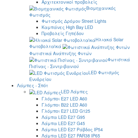
Αρχιτεκτονικοί προβολείς
Βιομηχανικός
Φωτισμός
Φωτισμός Δρόμου Street Lights
Καμπάνες High Bay LED
Προβολείς Γηπέδου
Ηλιακά Solar
Φωτοβολταϊκά
Φωτιστικά Ανάπτυξης Φυτών
Φωτιστικά
Πισίνας - Συντριβανιού
LED Φωτισμός
Ενυδρείου
Λάμπες - Σπότ
LED Λάμπες
Γλόμποι E27 LED A60
Γλόμποι B22 LED A60
Γλόμποι E27 LED G125
Λάμπα LED E27 G95
Λάμπα LED E27 G45
Λάμπα LED E27 Ράβδος IP54
Λάμπα LED E27 PAR38 IP65