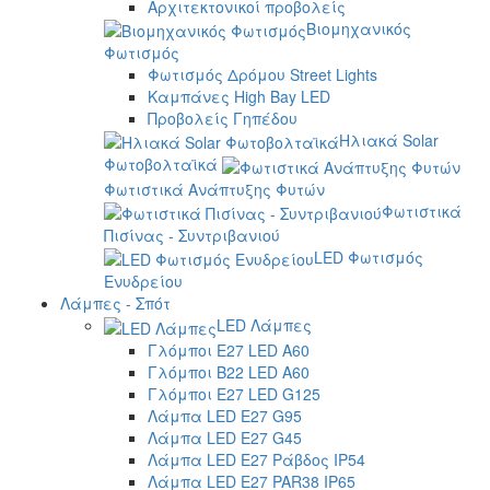
Αρχιτεκτονικοί προβολείς
Βιομηχανικός
Φωτισμός
Φωτισμός Δρόμου Street Lights
Καμπάνες High Bay LED
Προβολείς Γηπέδου
Ηλιακά Solar
Φωτοβολταϊκά
Φωτιστικά Ανάπτυξης Φυτών
Φωτιστικά
Πισίνας - Συντριβανιού
LED Φωτισμός
Ενυδρείου
Λάμπες - Σπότ
LED Λάμπες
Γλόμποι E27 LED A60
Γλόμποι B22 LED A60
Γλόμποι E27 LED G125
Λάμπα LED E27 G95
Λάμπα LED E27 G45
Λάμπα LED E27 Ράβδος IP54
Λάμπα LED E27 PAR38 IP65