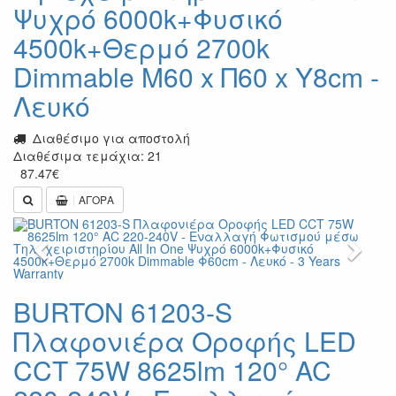
Ψυχρό 6000k+Φυσικό
4500k+Θερμό 2700k
Dimmable Μ60 x Π60 x Υ8cm -
Λευκό
Διαθέσιμο για αποστολή
Διαθέσιμα τεμάχια: 21
87.47
€
ΑΓΟΡΑ
Previous
Next
BURTON 61203-S
Πλαφονιέρα Οροφής LED
CCT 75W 8625lm 120° AC