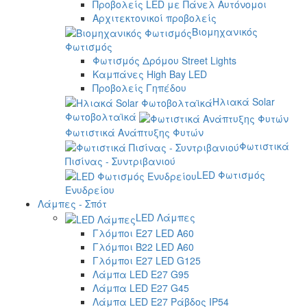
Προβολείς LED με Πάνελ Αυτόνομοι
Αρχιτεκτονικοί προβολείς
Βιομηχανικός
Φωτισμός
Φωτισμός Δρόμου Street Lights
Καμπάνες High Bay LED
Προβολείς Γηπέδου
Ηλιακά Solar
Φωτοβολταϊκά
Φωτιστικά Ανάπτυξης Φυτών
Φωτιστικά
Πισίνας - Συντριβανιού
LED Φωτισμός
Ενυδρείου
Λάμπες - Σπότ
LED Λάμπες
Γλόμποι E27 LED A60
Γλόμποι B22 LED A60
Γλόμποι E27 LED G125
Λάμπα LED E27 G95
Λάμπα LED E27 G45
Λάμπα LED E27 Ράβδος IP54