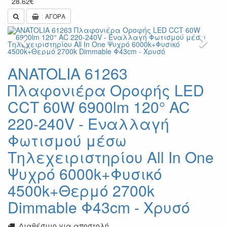
28.62
€
ΑΓΟΡΑ
Previous
Next
ANATOLIA 61263
Πλαφονιέρα Οροφής LED
CCT 60W 6900lm 120° AC
220-240V - Εναλλαγή
Φωτισμού μέσω
Τηλεχειριστηρίου All In One
Ψυχρό 6000k+Φυσικό
4500k+Θερμό 2700k
Dimmable Φ43cm - Χρυσό
Διαθέσιμο για αποστολή