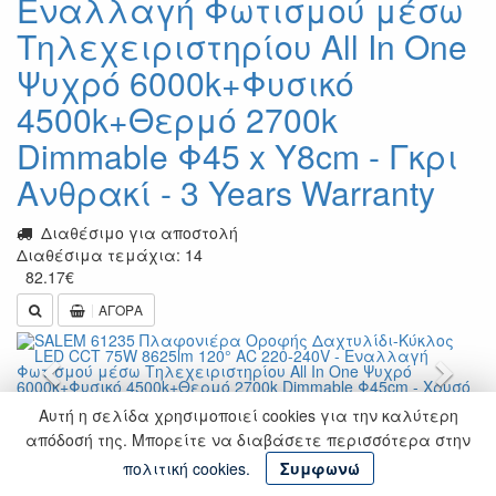
Εναλλαγή Φωτισμού μέσω
Τηλεχειριστηρίου All In One
Ψυχρό 6000k+Φυσικό
4500k+Θερμό 2700k
Dimmable Φ45 x Υ8cm - Γκρι
Ανθρακί - 3 Years Warranty
Διαθέσιμο για αποστολή
Διαθέσιμα τεμάχια: 14
82.17
€
ΑΓΟΡΑ
Previous
Next
Αυτή η σελίδα χρησιμοποιεί cookies για την καλύτερη
SALEM 61235 Πλαφονιέρα
απόδοσή της. Μπορείτε να διαβάσετε περισσότερα στην
πολιτική cookies.
Συμφωνώ
Οροφής Δαχτυλίδι-Κύκλος