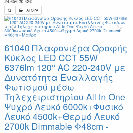
24.65
€
20.42
€
ΑΓΟΡΑ
Previous
Next
61040 Πλαφονιέρα Οροφής
Κύκλος LED CCT 55W
6376lm 120° AC 220-240V με
Δυνατότητα Εναλλαγής
Φωτισμού μέσω
Τηλεχειριστηρίου All In One
Ψυχρό Λευκό 6000k+Φυσικό
Λευκό 4500k+Θερμό Λευκό
2700k Dimmable Φ48cm -