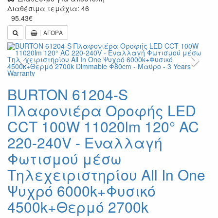
Διαθέσιμα τεμάχια: 46
95.43
€
ΑΓΟΡΑ
Previous
Next
BURTON 61204-S
Πλαφονιέρα Οροφής LED
CCT 100W 11020lm 120° AC
220-240V - Εναλλαγή
Φωτισμού μέσω
Τηλεχειριστηρίου All In One
Ψυχρό 6000k+Φυσικό
4500k+Θερμό 2700k