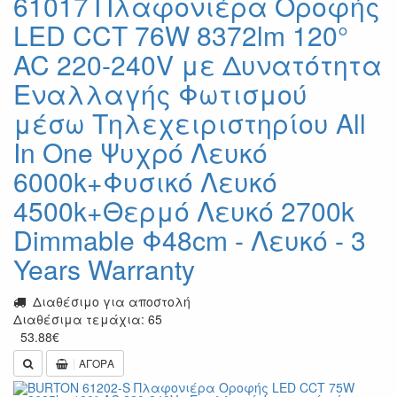
61017 Πλαφονιέρα Οροφής
LED CCT 76W 8372lm 120°
AC 220-240V με Δυνατότητα
Εναλλαγής Φωτισμού
μέσω Τηλεχειριστηρίου All
In One Ψυχρό Λευκό
6000k+Φυσικό Λευκό
4500k+Θερμό Λευκό 2700k
Dimmable Φ48cm - Λευκό - 3
Years Warranty
Διαθέσιμο για αποστολή
Διαθέσιμα τεμάχια: 65
53.88
€
ΑΓΟΡΑ
Previous
Next