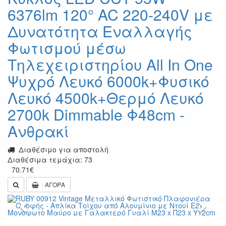
6376lm 120° AC 220-240V με
Δυνατότητα Εναλλαγής
Φωτισμού μέσω
Τηλεχειριστηρίου All In One
Ψυχρό Λευκό 6000k+Φυσικό
Λευκό 4500k+Θερμό Λευκό
2700k Dimmable Φ48cm -
Ανθρακί
Διαθέσιμο για αποστολή
Διαθέσιμα τεμάχια: 73
70.71
€
ΑΓΟΡΑ
Previous
Next