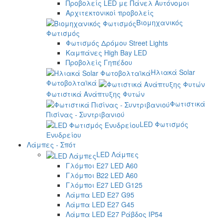
Προβολείς LED με Πάνελ Αυτόνομοι
Αρχιτεκτονικοί προβολείς
Βιομηχανικός
Φωτισμός
Φωτισμός Δρόμου Street Lights
Καμπάνες High Bay LED
Προβολείς Γηπέδου
Ηλιακά Solar
Φωτοβολταϊκά
Φωτιστικά Ανάπτυξης Φυτών
Φωτιστικά
Πισίνας - Συντριβανιού
LED Φωτισμός
Ενυδρείου
Λάμπες - Σπότ
LED Λάμπες
Γλόμποι E27 LED A60
Γλόμποι B22 LED A60
Γλόμποι E27 LED G125
Λάμπα LED E27 G95
Λάμπα LED E27 G45
Λάμπα LED E27 Ράβδος IP54