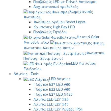
Προβολείς LED με Πάνελ Αυτόνομοι
Αρχιτεκτονικοί προβολείς
Βιομηχανικός
Φωτισμός
Φωτισμός Δρόμου Street Lights
Καμπάνες High Bay LED
Προβολείς Γηπέδου
Ηλιακά Solar
Φωτοβολταϊκά
Φωτιστικά Ανάπτυξης Φυτών
Φωτιστικά
Πισίνας - Συντριβανιού
LED Φωτισμός
Ενυδρείου
Λάμπες - Σπότ
LED Λάμπες
Γλόμποι E27 LED A60
Γλόμποι B22 LED A60
Γλόμποι E27 LED G125
Λάμπα LED E27 G95
Λάμπα LED E27 G45
Λάμπα LED E27 Ράβδος IP54