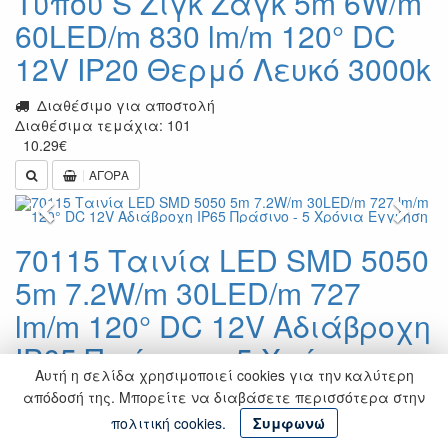
Τύπου S Ζιγκ Ζαγκ 5m 6W/m
60LED/m 830 lm/m 120° DC
12V IP20 Θερμό Λευκό 3000k
Διαθέσιμο για αποστολή
Διαθέσιμα τεμάχια: 101
10.29
€
ΑΓΟΡΑ
Previous
Next
70115 Ταινία LED SMD 5050
5m 7.2W/m 30LED/m 727
lm/m 120° DC 12V Αδιάβροχη
IP65 Πράσινο - 5 Χρόνια
Αυτή η σελίδα χρησιμοποιεί cookies για την καλύτερη
Εγγύηση
απόδοσή της. Μπορείτε να διαβάσετε περισσότερα στην
πολιτική cookies.
Συμφωνώ
Διαθέσιμο για αποστολή
Προσφορά
-22%