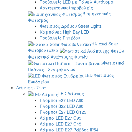
Προβολείς LED με Πάνελ Αυτόνομοι
Αρχιτεκτονικοί προβολείς
Βιομηχανικός
Φωτισμός
Φωτισμός Δρόμου Street Lights
Καμπάνες High Bay LED
Προβολείς Γηπέδου
Ηλιακά Solar
Φωτοβολταϊκά
Φωτιστικά Ανάπτυξης Φυτών
Φωτιστικά
Πισίνας - Συντριβανιού
LED Φωτισμός
Ενυδρείου
Λάμπες - Σπότ
LED Λάμπες
Γλόμποι E27 LED A60
Γλόμποι B22 LED A60
Γλόμποι E27 LED G125
Λάμπα LED E27 G95
Λάμπα LED E27 G45
Λάμπα LED E27 Ράβδος IP54