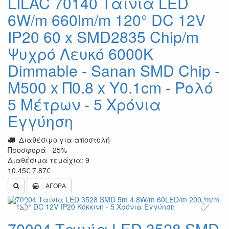
LILAC 70140 Ταινία LED
6W/m 660lm/m 120° DC 12V
IP20 60 x SMD2835 Chip/m
Ψυχρό Λευκό 6000K
Dimmable - Sanan SMD Chip -
Μ500 x Π0.8 x Υ0.1cm - Ρολό
5 Μέτρων - 5 Χρόνια
Εγγύηση
Διαθέσιμο για αποστολή
Προσφορά
-25%
Διαθέσιμα τεμάχια: 9
10.45
€
7.87
€
ΑΓΟΡΑ
Previous
Next
70004 Ταινία LED 3528 SMD