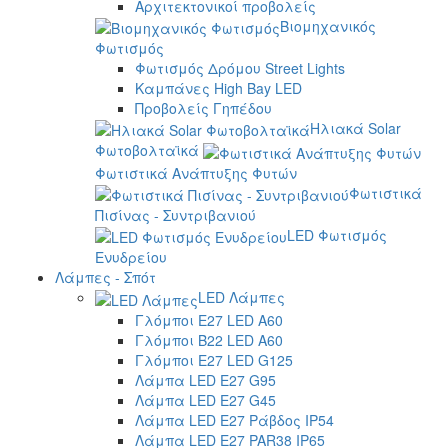
Αρχιτεκτονικοί προβολείς
Βιομηχανικός
Φωτισμός
Φωτισμός Δρόμου Street Lights
Καμπάνες High Bay LED
Προβολείς Γηπέδου
Ηλιακά Solar
Φωτοβολταϊκά
Φωτιστικά Ανάπτυξης Φυτών
Φωτιστικά
Πισίνας - Συντριβανιού
LED Φωτισμός
Ενυδρείου
Λάμπες - Σπότ
LED Λάμπες
Γλόμποι E27 LED A60
Γλόμποι B22 LED A60
Γλόμποι E27 LED G125
Λάμπα LED E27 G95
Λάμπα LED E27 G45
Λάμπα LED E27 Ράβδος IP54
Λάμπα LED E27 PAR38 IP65