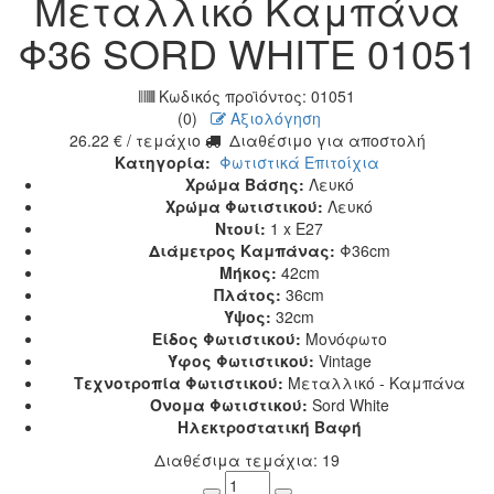
Μεταλλικό Καμπάνα
Φ36 SORD WHITE 01051
Κωδικός προϊόντος:
01051
(0)
Αξιολόγηση
26.22
€
/ τεμάχιο
Διαθέσιμο για αποστολή
Κατηγορία:
Φωτιστικά Επιτοίχια
Χρώμα Βάσης:
Λευκό
Χρώμα Φωτιστικού:
Λευκό
Ντουί:
1 x E27
Διάμετρος Καμπάνας:
Φ36cm
Μήκος:
42cm
Πλάτος:
36cm
Ύψος:
32cm
Είδος Φωτιστικού:
Μονόφωτο
Ύφος Φωτιστικού:
Vintage
Τεχνοτροπία Φωτιστικού:
Μεταλλικό - Καμπάνα
Όνομα Φωτιστικού:
Sord White
Ηλεκτροστατική Βαφή
Διαθέσιμα τεμάχια: 19