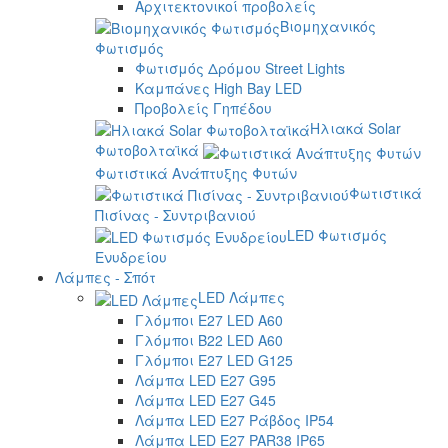
Αρχιτεκτονικοί προβολείς
Βιομηχανικός
Φωτισμός
Φωτισμός Δρόμου Street Lights
Καμπάνες High Bay LED
Προβολείς Γηπέδου
Ηλιακά Solar
Φωτοβολταϊκά
Φωτιστικά Ανάπτυξης Φυτών
Φωτιστικά
Πισίνας - Συντριβανιού
LED Φωτισμός
Ενυδρείου
Λάμπες - Σπότ
LED Λάμπες
Γλόμποι E27 LED A60
Γλόμποι B22 LED A60
Γλόμποι E27 LED G125
Λάμπα LED E27 G95
Λάμπα LED E27 G45
Λάμπα LED E27 Ράβδος IP54
Λάμπα LED E27 PAR38 IP65