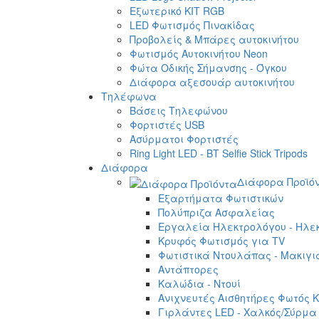
Εξωτερικό ΚΙΤ RGB
LED Φωτισμός Πινακίδας
Προβολείς & Μπάρες αυτοκινήτου
Φωτισμός Αυτοκινήτου Neon
Φώτα Οδικής Σήμανσης - Όγκου
Διάφορα αξεσουάρ αυτοκινήτου
Τηλέφωνα
Βάσεις Τηλεφώνου
Φορτιστές USB
Ασύρματοι Φορτιστές
Ring Light LED - BT Selfie Stick Tripods
Διάφορα
Διάφορα Προϊό
Εξαρτήματα Φωτιστικών
Πολύπριζα Ασφαλείας
Εργαλεία Ηλεκτρολόγου - Ηλεκ
Κρυφός Φωτισμός για TV
Φωτιστικά Ντουλάπας - Μακιγι
Αντάπτορες
Καλώδια - Ντουί
Ανιχνευτές Αισθητήρες Φωτός Κ
Γιρλάντες LED - Χαλκός/Σύρμα