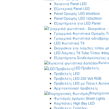
Χωνευτά Panel LED
Εξωτερικά Panel LED
Panel Οροφής LED 60x60cm
Panel Οροφής LED 120x30cm
Εξαρτήματα για LED Panel
Γραμμικά Φωτιστικά Οροφής-Τ
Γραμμικά Φωτιστικά αδιάβροχα
LED Φωτιστικά T5
Σκαφάκια για λάμπες τύπου φ
LED Λάμπες T8 Tube Τύπου Φθο
Εξαρτήματα Συνδεσμολογίας γ
Χωνευ
LED Προβολείς
Προβολείς LED
Προβολείς LED 230 Volt RGB
Προβολείς LED με Πάνελ Αυτόν
Αρχιτεκτονικοί προβολείς
Βιομηχανικ
Φωτισμός Δρόμου Street Lights
Καμπάνες High Bay LED
Προβολείς Γηπέδου