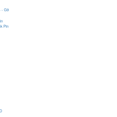
 - G9
in
k Pin
D