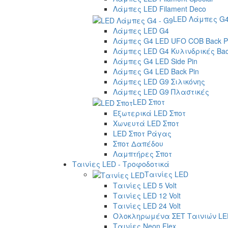
Λάμπες LED Filament Deco
LED Λάμπες G4
Λάμπες LED G4
Λάμπες G4 LED UFO COB Back P
Λάμπες LED G4 Κυλινδρικές Bac
Λάμπες G4 LED Side Pin
Λάμπες G4 LED Back Pin
Λάμπες LED G9 Σιλικόνης
Λάμπες LED G9 Πλαστικές
LED Σποτ
Εξωτερικά LED Σποτ
Χωνευτά LED Σποτ
LED Σποτ Ράγας
Σποτ Δαπέδου
Λαμπτήρες Σποτ
Ταινίες LED - Τροφοδοτικά
Ταινίες LED
Ταινίες LED 5 Volt
Ταινίες LED 12 Volt
Ταινίες LED 24 Volt
Ολοκληρωμένα ΣΕΤ Ταινιών LE
Ταινίες Neon Flex