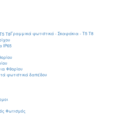
Γραμμικά φωτιστικά - Σκαφάκια - Τ5 T8
οίχου
 IP65
θορίου
ρίου
ια Φθορίου
τά φωτιστικά δαπέδου
ομοι
ός Φωτισμός