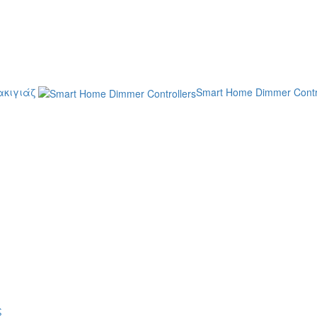
κιγιάζ
Smart Home Dimmer Contr
ς