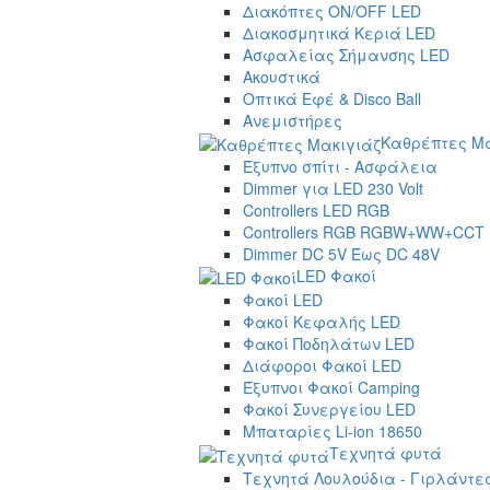
Διακόπτες ON/OFF LED
Διακοσμητικά Κεριά LED
Ασφαλείας Σήμανσης LED
Ακουστικά
Οπτικά Εφέ & Disco Ball
Ανεμιστήρες
Καθρέπτες Μα
Έξυπνο σπίτι - Ασφάλεια
Dimmer για LED 230 Volt
Controllers LED RGB
Controllers RGB RGBW+WW+CCT
Dimmer DC 5V Έως DC 48V
LED Φακοί
Φακοί LED
Φακοί Κεφαλής LED
Φακοί Ποδηλάτων LED
Διάφοροι Φακοί LED
Έξυπνοι Φακοί Camping
Φακοί Συνεργείου LED
Μπαταρίες Li-ion 18650
Τεχνητά φυτά
Τεχνητά Λουλούδια - Γιρλάντε