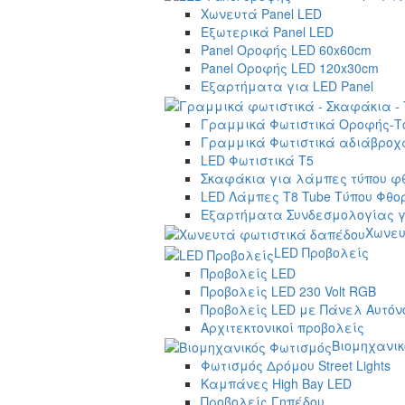
Χωνευτά Panel LED
Εξωτερικά Panel LED
Panel Οροφής LED 60x60cm
Panel Οροφής LED 120x30cm
Εξαρτήματα για LED Panel
Γραμμικά Φωτιστικά Οροφής-Τ
Γραμμικά Φωτιστικά αδιάβροχα
LED Φωτιστικά T5
Σκαφάκια για λάμπες τύπου φ
LED Λάμπες T8 Tube Τύπου Φθο
Εξαρτήματα Συνδεσμολογίας γ
Χωνευ
LED Προβολείς
Προβολείς LED
Προβολείς LED 230 Volt RGB
Προβολείς LED με Πάνελ Αυτόν
Αρχιτεκτονικοί προβολείς
Βιομηχανικ
Φωτισμός Δρόμου Street Lights
Καμπάνες High Bay LED
Προβολείς Γηπέδου