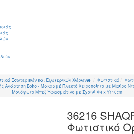
ωσιάς
σιάς
διών
υδιών
στικά Εσωτερικών και Εξωτερικών Χώρων
Φωτιστικά
Φωτ
ς Ανάρτηση Boho - Μακραμέ Πλεκτό Χειροποίητο με Μαύρο Ντο
Μονόφωτο Μπεζ Υφασμάτινο με Σχοινί Φ4 x Y110cm
36216 SHAQ
Φωτιστικό 