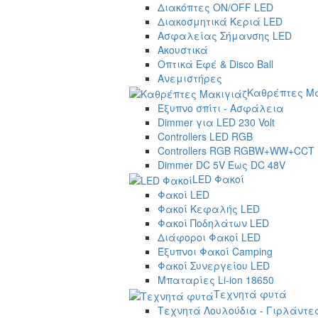
Διακόπτες ON/OFF LED
Διακοσμητικά Κεριά LED
Ασφαλείας Σήμανσης LED
Ακουστικά
Οπτικά Εφέ & Disco Ball
Ανεμιστήρες
Καθρέπτες Μα
Έξυπνο σπίτι - Ασφάλεια
Dimmer για LED 230 Volt
Controllers LED RGB
Controllers RGB RGBW+WW+CCT
Dimmer DC 5V Έως DC 48V
LED Φακοί
Φακοί LED
Φακοί Κεφαλής LED
Φακοί Ποδηλάτων LED
Διάφοροι Φακοί LED
Έξυπνοι Φακοί Camping
Φακοί Συνεργείου LED
Μπαταρίες Li-ion 18650
Τεχνητά φυτά
Τεχνητά Λουλούδια - Γιρλάντε