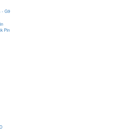
 - G9
in
k Pin
D