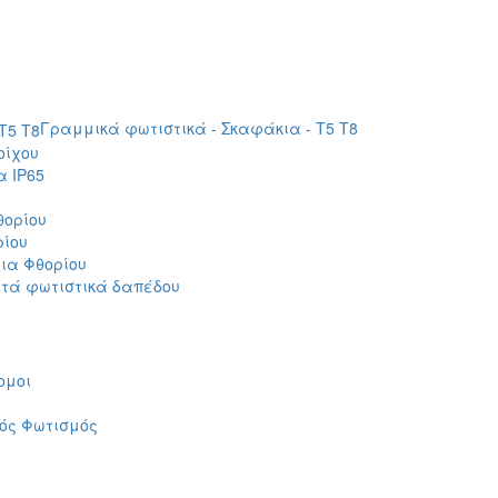
Γραμμικά φωτιστικά - Σκαφάκια - Τ5 T8
οίχου
 IP65
θορίου
ρίου
ια Φθορίου
τά φωτιστικά δαπέδου
ομοι
ός Φωτισμός