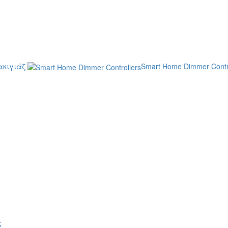
κιγιάζ
Smart Home Dimmer Contr
ς