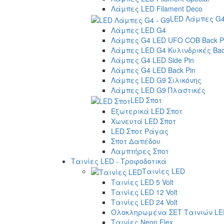
Λάμπες LED Filament Deco
LED Λάμπες G4
Λάμπες LED G4
Λάμπες G4 LED UFO COB Back P
Λάμπες LED G4 Κυλινδρικές Bac
Λάμπες G4 LED Side Pin
Λάμπες G4 LED Back Pin
Λάμπες LED G9 Σιλικόνης
Λάμπες LED G9 Πλαστικές
LED Σποτ
Εξωτερικά LED Σποτ
Χωνευτά LED Σποτ
LED Σποτ Ράγας
Σποτ Δαπέδου
Λαμπτήρες Σποτ
Ταινίες LED - Τροφοδοτικά
Ταινίες LED
Ταινίες LED 5 Volt
Ταινίες LED 12 Volt
Ταινίες LED 24 Volt
Ολοκληρωμένα ΣΕΤ Ταινιών LE
Ταινίες Neon Flex