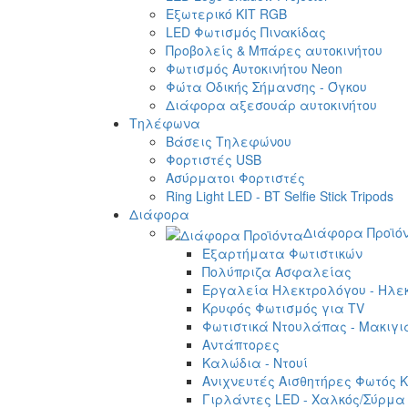
Εξωτερικό ΚΙΤ RGB
LED Φωτισμός Πινακίδας
Προβολείς & Μπάρες αυτοκινήτου
Φωτισμός Αυτοκινήτου Neon
Φώτα Οδικής Σήμανσης - Όγκου
Διάφορα αξεσουάρ αυτοκινήτου
Τηλέφωνα
Βάσεις Τηλεφώνου
Φορτιστές USB
Ασύρματοι Φορτιστές
Ring Light LED - BT Selfie Stick Tripods
Διάφορα
Διάφορα Προϊό
Εξαρτήματα Φωτιστικών
Πολύπριζα Ασφαλείας
Εργαλεία Ηλεκτρολόγου - Ηλεκ
Κρυφός Φωτισμός για TV
Φωτιστικά Ντουλάπας - Μακιγι
Αντάπτορες
Καλώδια - Ντουί
Ανιχνευτές Αισθητήρες Φωτός Κ
Γιρλάντες LED - Χαλκός/Σύρμα