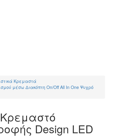
ιστικά Κρεμαστά
μού μέσω Διακόπτη On/Off All In One Ψυχρό
 Κρεμαστό
ροφής Design LED