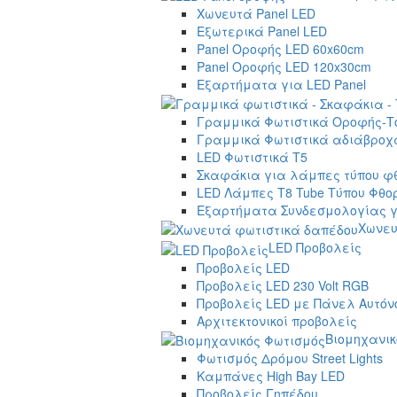
Χωνευτά Panel LED
Εξωτερικά Panel LED
Panel Οροφής LED 60x60cm
Panel Οροφής LED 120x30cm
Εξαρτήματα για LED Panel
Γραμμικά Φωτιστικά Οροφής-Τ
Γραμμικά Φωτιστικά αδιάβροχα
LED Φωτιστικά T5
Σκαφάκια για λάμπες τύπου φ
LED Λάμπες T8 Tube Τύπου Φθο
Εξαρτήματα Συνδεσμολογίας γ
Χωνευ
LED Προβολείς
Προβολείς LED
Προβολείς LED 230 Volt RGB
Προβολείς LED με Πάνελ Αυτόν
Αρχιτεκτονικοί προβολείς
Βιομηχανικ
Φωτισμός Δρόμου Street Lights
Καμπάνες High Bay LED
Προβολείς Γηπέδου