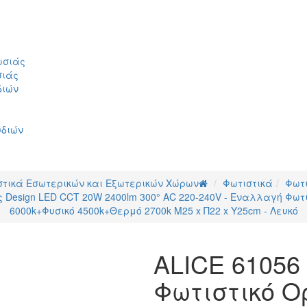
ωσιάς
σιάς
διών
υδιών
στικά Εσωτερικών και Εξωτερικών Χώρων
Φωτιστικά
Φωτ
Design LED CCT 20W 2400lm 300° AC 220-240V - Εναλλαγή Φωτισ
6000k+Φυσικό 4500k+Θερμό 2700k Μ25 x Π22 x Υ25cm - Λευκό
ALICE 61056
Φωτιστικό Ο