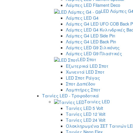
Λάμπες LED Filament Deco
LED Λάμπες G4
Λάμπες LED G4
Λάμπες G4 LED UFO COB Back P
Λάμπες LED G4 Κυλινδρικές Bac
Λάμπες G4 LED Side Pin
Λάμπες G4 LED Back Pin
Λάμπες LED G9 Σιλικόνης
Λάμπες LED G9 Πλαστικές
LED Σποτ
Εξωτερικά LED Σποτ
Χωνευτά LED Σποτ
LED Σποτ Ράγας
Σποτ Δαπέδου
Λαμπτήρες Σποτ
Ταινίες LED - Τροφοδοτικά
Ταινίες LED
Ταινίες LED 5 Volt
Ταινίες LED 12 Volt
Ταινίες LED 24 Volt
Ολοκληρωμένα ΣΕΤ Ταινιών LE
Ταινίες Neon Flex