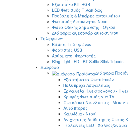
Εξωτερικό ΚΙΤ RGB
LED Φωτισμός Πινακίδας
Προβολείς & Μπάρες αυτοκινήτου
Φωτισμός Αυτοκινήτου Neon
Φώτα Οδικής Σήμανσης - Όγκου
Διάφορα αξεσουάρ αυτοκινήτου
Τηλέφωνα
Βάσεις Τηλεφώνου
Φορτιστές USB
Ασύρματοι Φορτιστές
Ring Light LED - BT Selfie Stick Tripods
Διάφορα
Διάφορα Προϊό
Εξαρτήματα Φωτιστικών
Πολύπριζα Ασφαλείας
Εργαλεία Ηλεκτρολόγου - Ηλεκ
Κρυφός Φωτισμός για TV
Φωτιστικά Ντουλάπας - Μακιγι
Αντάπτορες
Καλώδια - Ντουί
Ανιχνευτές Αισθητήρες Φωτός Κ
Γιρλάντες LED - Χαλκός/Σύρμα