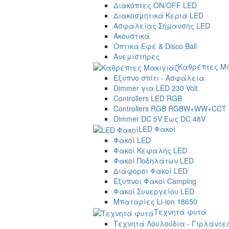
Διακόπτες ON/OFF LED
Διακοσμητικά Κεριά LED
Ασφαλείας Σήμανσης LED
Ακουστικά
Οπτικά Εφέ & Disco Ball
Ανεμιστήρες
Καθρέπτες Μα
Έξυπνο σπίτι - Ασφάλεια
Dimmer για LED 230 Volt
Controllers LED RGB
Controllers RGB RGBW+WW+CCT
Dimmer DC 5V Έως DC 48V
LED Φακοί
Φακοί LED
Φακοί Κεφαλής LED
Φακοί Ποδηλάτων LED
Διάφοροι Φακοί LED
Έξυπνοι Φακοί Camping
Φακοί Συνεργείου LED
Μπαταρίες Li-ion 18650
Τεχνητά φυτά
Τεχνητά Λουλούδια - Γιρλάντε