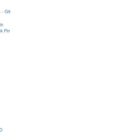
 - G9
in
k Pin
D