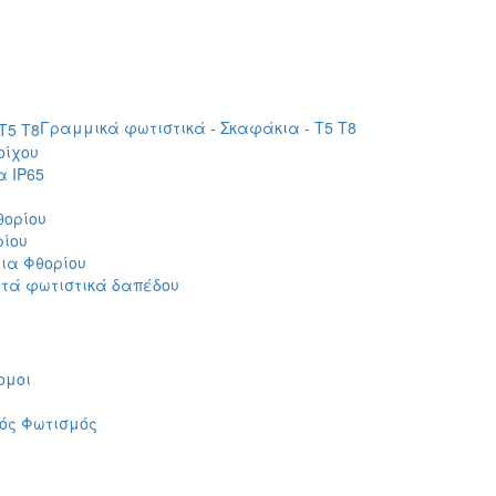
Γραμμικά φωτιστικά - Σκαφάκια - Τ5 T8
οίχου
 IP65
θορίου
ρίου
ια Φθορίου
τά φωτιστικά δαπέδου
ομοι
ός Φωτισμός