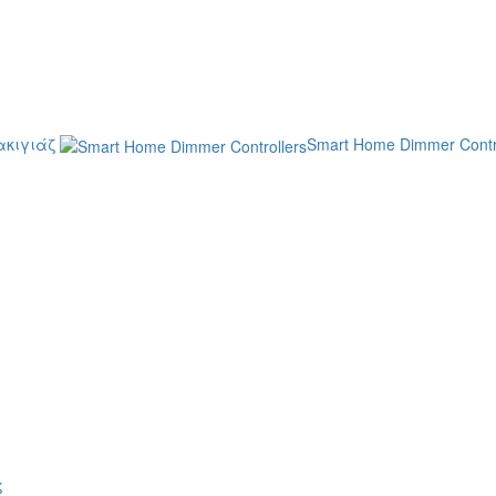
κιγιάζ
Smart Home Dimmer Contr
ς