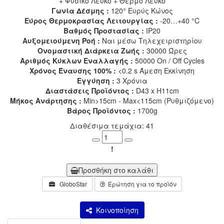
+ Φυσικό Λευκό + Θερμό Λευκό
Γωνία Δέσμης :
120° Ευρύς Κώνος
Εύρος Θερμοκρασίας Λειτουργίας :
-20…+40 °C
Βαθμός Προστασίας :
IP20
Αυξομειούμενη Ροή :
Ναι μέσω Τηλεχειριστηρίου
Ονομαστική Διάρκεια Ζωής :
30000 Ώρες
Αριθμός Κύκλων Εναλλαγής :
50000 On / Off Cycles
Χρόνος Έναυσης 100% :
<0.2 s Άμεση Εκκίνηση
Εγγύηση :
3 Χρόνια
Διαστάσεις Προϊόντος :
D43 x H11cm
Μήκος Ανάρτησης :
Min>15cm - Max<115cm (Ρυθμιζόμενο)
Βάρος Προϊόντος :
1700g
Διαθέσιμα τεμάχια: 41
Minus
Plus
!
Προσθήκη στο καλάθι
GloboStar
Ερώτηση για το προϊόν
Κοινοποίηση