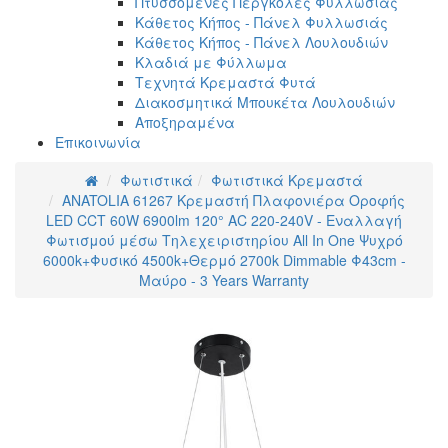
Πτυσσόμενες Πέργκολες Φυλλωσιάς
Κάθετος Κήπος - Πάνελ Φυλλωσιάς
Κάθετος Κήπος - Πάνελ Λουλουδιών
Κλαδιά με Φύλλωμα
Τεχνητά Κρεμαστά Φυτά
Διακοσμητικά Μπουκέτα Λουλουδιών
Αποξηραμένα
Επικοινωνία
Φωτιστικά
Φωτιστικά Κρεμαστά
ANATOLIA 61267 Κρεμαστή Πλαφονιέρα Οροφής
LED CCT 60W 6900lm 120° AC 220-240V - Εναλλαγή
Φωτισμού μέσω Τηλεχειριστηρίου All In One Ψυχρό
6000k+Φυσικό 4500k+Θερμό 2700k Dimmable Φ43cm -
Μαύρο - 3 Years Warranty