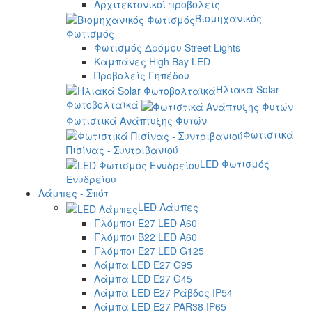
Αρχιτεκτονικοί προβολείς
Βιομηχανικός
Φωτισμός
Φωτισμός Δρόμου Street Lights
Καμπάνες High Bay LED
Προβολείς Γηπέδου
Ηλιακά Solar
Φωτοβολταϊκά
Φωτιστικά Ανάπτυξης Φυτών
Φωτιστικά
Πισίνας - Συντριβανιού
LED Φωτισμός
Ενυδρείου
Λάμπες - Σπότ
LED Λάμπες
Γλόμποι E27 LED A60
Γλόμποι B22 LED A60
Γλόμποι E27 LED G125
Λάμπα LED E27 G95
Λάμπα LED E27 G45
Λάμπα LED E27 Ράβδος IP54
Λάμπα LED E27 PAR38 IP65