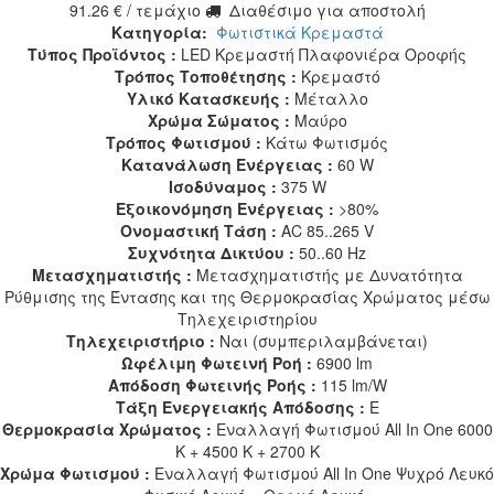
91.26
€
/ τεμάχιο
Διαθέσιμο για αποστολή
Κατηγορία:
Φωτιστικά Κρεμαστά
Τύπος Προϊόντος :
LED Κρεμαστή Πλαφονιέρα Οροφής
Τρόπος Τοποθέτησης :
Κρεμαστό
Υλικό Κατασκευής :
Μέταλλο
Χρώμα Σώματος :
Μαύρο
Τρόπος Φωτισμού :
Κάτω Φωτισμός
Κατανάλωση Ενέργειας :
60 W
Ισοδύναμος :
375 W
Εξοικονόμηση Ενέργειας :
>80%
Ονομαστική Τάση :
AC 85..265 V
Συχνότητα Δικτύου :
50..60 Hz
Μετασχηματιστής :
Μετασχηματιστής με Δυνατότητα
Ρύθμισης της Έντασης και της Θερμοκρασίας Χρώματος μέσω
Τηλεχειριστηρίου
Τηλεχειριστήριο :
Ναι (συμπεριλαμβάνεται)
Ωφέλιμη Φωτεινή Ροή :
6900 lm
Απόδοση Φωτεινής Ροής :
115 lm/W
Τάξη Ενεργειακής Απόδοσης :
E
Θερμοκρασία Χρώματος :
Εναλλαγή Φωτισμού All In One 6000
K + 4500 K + 2700 K
Χρώμα Φωτισμού :
Εναλλαγή Φωτισμού All In One Ψυχρό Λευκό