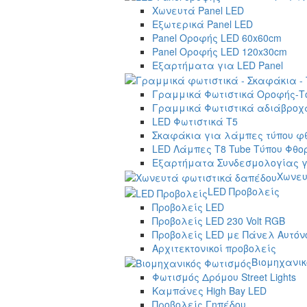
Χωνευτά Panel LED
Εξωτερικά Panel LED
Panel Οροφής LED 60x60cm
Panel Οροφής LED 120x30cm
Εξαρτήματα για LED Panel
Γραμμικά Φωτιστικά Οροφής-Τ
Γραμμικά Φωτιστικά αδιάβροχα
LED Φωτιστικά T5
Σκαφάκια για λάμπες τύπου φ
LED Λάμπες T8 Tube Τύπου Φθο
Εξαρτήματα Συνδεσμολογίας γ
Χωνευ
LED Προβολείς
Προβολείς LED
Προβολείς LED 230 Volt RGB
Προβολείς LED με Πάνελ Αυτόν
Αρχιτεκτονικοί προβολείς
Βιομηχανικ
Φωτισμός Δρόμου Street Lights
Καμπάνες High Bay LED
Προβολείς Γηπέδου