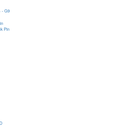
 - G9
in
k Pin
D