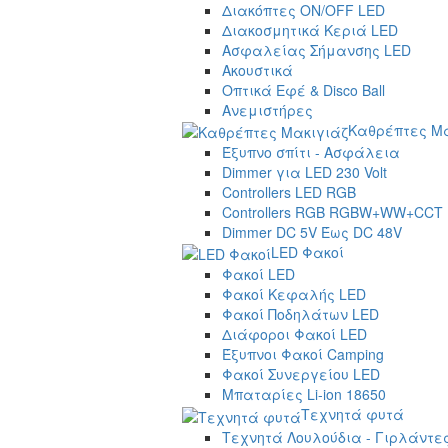
Διακόπτες ON/OFF LED
Διακοσμητικά Κεριά LED
Ασφαλείας Σήμανσης LED
Ακουστικά
Οπτικά Εφέ & Disco Ball
Ανεμιστήρες
Καθρέπτες Μα
Έξυπνο σπίτι - Ασφάλεια
Dimmer για LED 230 Volt
Controllers LED RGB
Controllers RGB RGBW+WW+CCT
Dimmer DC 5V Έως DC 48V
LED Φακοί
Φακοί LED
Φακοί Κεφαλής LED
Φακοί Ποδηλάτων LED
Διάφοροι Φακοί LED
Έξυπνοι Φακοί Camping
Φακοί Συνεργείου LED
Μπαταρίες Li-ion 18650
Τεχνητά φυτά
Τεχνητά Λουλούδια - Γιρλάντε