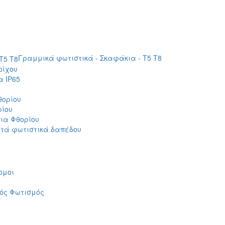
Γραμμικά φωτιστικά - Σκαφάκια - Τ5 T8
οίχου
 IP65
θορίου
ρίου
ια Φθορίου
τά φωτιστικά δαπέδου
ομοι
ός Φωτισμός