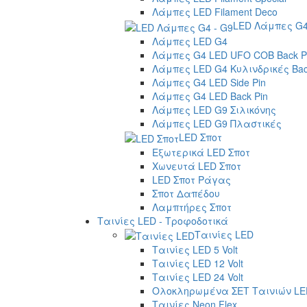
Λάμπες LED Filament Deco
LED Λάμπες G4
Λάμπες LED G4
Λάμπες G4 LED UFO COB Back P
Λάμπες LED G4 Κυλινδρικές Bac
Λάμπες G4 LED Side Pin
Λάμπες G4 LED Back Pin
Λάμπες LED G9 Σιλικόνης
Λάμπες LED G9 Πλαστικές
LED Σποτ
Εξωτερικά LED Σποτ
Χωνευτά LED Σποτ
LED Σποτ Ράγας
Σποτ Δαπέδου
Λαμπτήρες Σποτ
Ταινίες LED - Τροφοδοτικά
Ταινίες LED
Ταινίες LED 5 Volt
Ταινίες LED 12 Volt
Ταινίες LED 24 Volt
Ολοκληρωμένα ΣΕΤ Ταινιών LE
Ταινίες Neon Flex