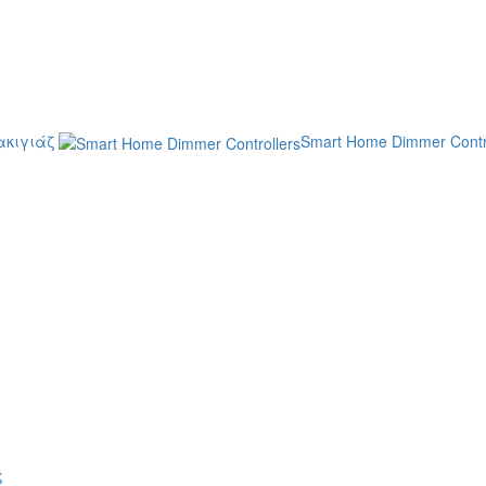
κιγιάζ
Smart Home Dimmer Contr
ς