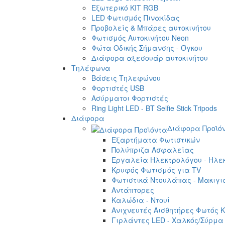
Εξωτερικό ΚΙΤ RGB
LED Φωτισμός Πινακίδας
Προβολείς & Μπάρες αυτοκινήτου
Φωτισμός Αυτοκινήτου Neon
Φώτα Οδικής Σήμανσης - Όγκου
Διάφορα αξεσουάρ αυτοκινήτου
Τηλέφωνα
Βάσεις Τηλεφώνου
Φορτιστές USB
Ασύρματοι Φορτιστές
Ring Light LED - BT Selfie Stick Tripods
Διάφορα
Διάφορα Προϊό
Εξαρτήματα Φωτιστικών
Πολύπριζα Ασφαλείας
Εργαλεία Ηλεκτρολόγου - Ηλεκ
Κρυφός Φωτισμός για TV
Φωτιστικά Ντουλάπας - Μακιγι
Αντάπτορες
Καλώδια - Ντουί
Ανιχνευτές Αισθητήρες Φωτός Κ
Γιρλάντες LED - Χαλκός/Σύρμα