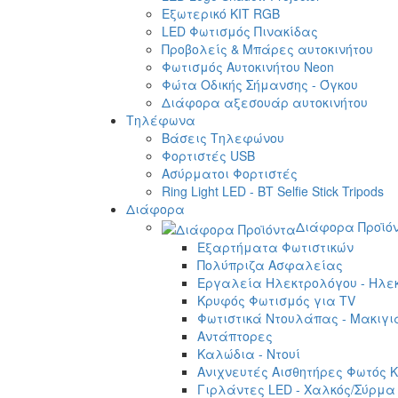
Εξωτερικό ΚΙΤ RGB
LED Φωτισμός Πινακίδας
Προβολείς & Μπάρες αυτοκινήτου
Φωτισμός Αυτοκινήτου Neon
Φώτα Οδικής Σήμανσης - Όγκου
Διάφορα αξεσουάρ αυτοκινήτου
Τηλέφωνα
Βάσεις Τηλεφώνου
Φορτιστές USB
Ασύρματοι Φορτιστές
Ring Light LED - BT Selfie Stick Tripods
Διάφορα
Διάφορα Προϊό
Εξαρτήματα Φωτιστικών
Πολύπριζα Ασφαλείας
Εργαλεία Ηλεκτρολόγου - Ηλεκ
Κρυφός Φωτισμός για TV
Φωτιστικά Ντουλάπας - Μακιγι
Αντάπτορες
Καλώδια - Ντουί
Ανιχνευτές Αισθητήρες Φωτός Κ
Γιρλάντες LED - Χαλκός/Σύρμα