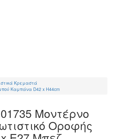
ιστικά Κρεμαστά
μπού Καμπάνα D42 x H44cm
01735 Μοντέρνο
ωτιστικό Οροφής
x E27 Μπεζ