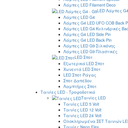
Λάμπες LED Filament Deco
LED Λάμπες G4
Λάμπες LED G4
Λάμπες G4 LED UFO COB Back P
Λάμπες LED G4 Κυλινδρικές Bac
Λάμπες G4 LED Side Pin
Λάμπες G4 LED Back Pin
Λάμπες LED G9 Σιλικόνης
Λάμπες LED G9 Πλαστικές
LED Σποτ
Εξωτερικά LED Σποτ
Χωνευτά LED Σποτ
LED Σποτ Ράγας
Σποτ Δαπέδου
Λαμπτήρες Σποτ
Ταινίες LED - Τροφοδοτικά
Ταινίες LED
Ταινίες LED 5 Volt
Ταινίες LED 12 Volt
Ταινίες LED 24 Volt
Ολοκληρωμένα ΣΕΤ Ταινιών LE
Ταινίες Neon Flex