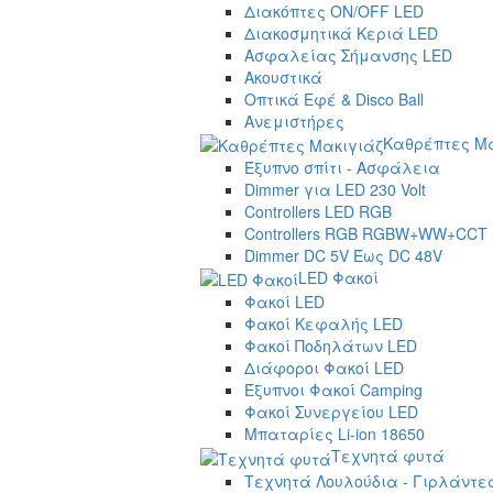
Διακόπτες ON/OFF LED
Διακοσμητικά Κεριά LED
Ασφαλείας Σήμανσης LED
Ακουστικά
Οπτικά Εφέ & Disco Ball
Ανεμιστήρες
Καθρέπτες Μα
Έξυπνο σπίτι - Ασφάλεια
Dimmer για LED 230 Volt
Controllers LED RGB
Controllers RGB RGBW+WW+CCT
Dimmer DC 5V Έως DC 48V
LED Φακοί
Φακοί LED
Φακοί Κεφαλής LED
Φακοί Ποδηλάτων LED
Διάφοροι Φακοί LED
Έξυπνοι Φακοί Camping
Φακοί Συνεργείου LED
Μπαταρίες Li-ion 18650
Τεχνητά φυτά
Τεχνητά Λουλούδια - Γιρλάντε