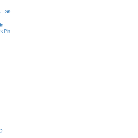
 - G9
in
k Pin
D