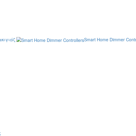
κιγιάζ
Smart Home Dimmer Contr
ς