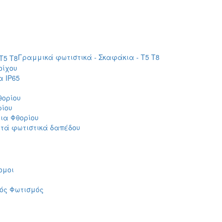
Γραμμικά φωτιστικά - Σκαφάκια - Τ5 T8
οίχου
 IP65
θορίου
ρίου
ια Φθορίου
τά φωτιστικά δαπέδου
ομοι
ός Φωτισμός