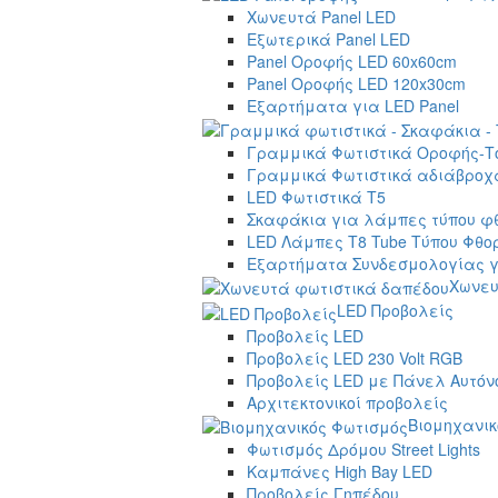
Χωνευτά Panel LED
Εξωτερικά Panel LED
Panel Οροφής LED 60x60cm
Panel Οροφής LED 120x30cm
Εξαρτήματα για LED Panel
Γραμμικά Φωτιστικά Οροφής-Τ
Γραμμικά Φωτιστικά αδιάβροχα
LED Φωτιστικά T5
Σκαφάκια για λάμπες τύπου φ
LED Λάμπες T8 Tube Τύπου Φθο
Εξαρτήματα Συνδεσμολογίας γ
Χωνευ
LED Προβολείς
Προβολείς LED
Προβολείς LED 230 Volt RGB
Προβολείς LED με Πάνελ Αυτόν
Αρχιτεκτονικοί προβολείς
Βιομηχανικ
Φωτισμός Δρόμου Street Lights
Καμπάνες High Bay LED
Προβολείς Γηπέδου