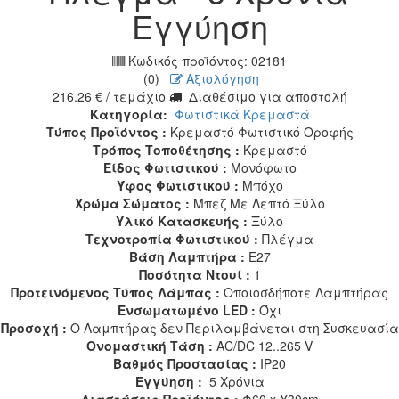
Εγγύηση
Κωδικός προϊόντος:
02181
(0)
Αξιολόγηση
216.26
€
/ τεμάχιο
Διαθέσιμο για αποστολή
Κατηγορία:
Φωτιστικά Κρεμαστά
Τύπος Προϊόντος :
Κρεμαστό Φωτιστικό Οροφής
Τρόπος Τοποθέτησης :
Κρεμαστό
Είδος Φωτιστικού :
Μονόφωτο
Ύφος Φωτιστικού :
Μπόχο
Χρώμα Σώματος :
Μπεζ Με Λεπτό Ξύλο
Υλικό Κατασκευής :
Ξύλο
Τεχνοτροπία Φωτιστικού :
Πλέγμα
Βάση Λαμπτήρα :
E27
Ποσότητα Ντουί :
1
Προτεινόμενος Τύπος Λάμπας :
Οποιοσδήποτε Λαμπτήρας
Ενσωματωμένο LED :
Όχι
Προσοχή :
Ο Λαμπτήρας δεν Περιλαμβάνεται στη Συσκευασία
Ονομαστική Τάση :
AC/DC 12..265 V
Βαθμός Προστασίας :
IP20
Εγγύηση :
5 Χρόνια
Διαστάσεις Προϊόντος :
Φ60 x Υ30cm