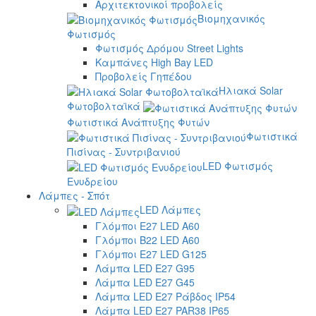
Αρχιτεκτονικοί προβολείς
Βιομηχανικός
Φωτισμός
Φωτισμός Δρόμου Street Lights
Καμπάνες High Bay LED
Προβολείς Γηπέδου
Ηλιακά Solar
Φωτοβολταϊκά
Φωτιστικά Ανάπτυξης Φυτών
Φωτιστικά
Πισίνας - Συντριβανιού
LED Φωτισμός
Ενυδρείου
Λάμπες - Σπότ
LED Λάμπες
Γλόμποι E27 LED A60
Γλόμποι B22 LED A60
Γλόμποι E27 LED G125
Λάμπα LED E27 G95
Λάμπα LED E27 G45
Λάμπα LED E27 Ράβδος IP54
Λάμπα LED E27 PAR38 IP65