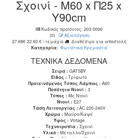
Σχοινί - Μ60 x Π25 x
Υ90cm
Κωδικός προϊόντος:
203-0006
(0)
Αξιολόγηση
27.68
€
22.92
€
/ τεμάχιο
Διαθέσιμο για αποστολή
Κατηγορία:
Φωτιστικά Κρεμαστά
ΤΕΧΝΙΚΑ ΔΕΔΟΜΕΝΑ
Σειρά :
GATSBY
Είδος :
Τρίφωτο
Προτεινόμενος Τύπος Λάμπας :
A60
Ποσότητα Ντουί :
3
Τύπος :
Με Ντουί
Ντουί :
E27
Τάση Λειτουργίας :
AC 220-240V
Χρώμα :
Μαύρο/Καφέ
Ύφος :
Vintage
Τεχνοτροπία :
Σχοινί
Υλικό :
Μέταλλο/Σχοινί