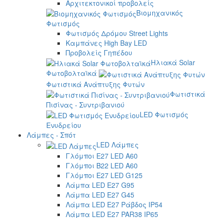
Αρχιτεκτονικοί προβολείς
Βιομηχανικός
Φωτισμός
Φωτισμός Δρόμου Street Lights
Καμπάνες High Bay LED
Προβολείς Γηπέδου
Ηλιακά Solar
Φωτοβολταϊκά
Φωτιστικά Ανάπτυξης Φυτών
Φωτιστικά
Πισίνας - Συντριβανιού
LED Φωτισμός
Ενυδρείου
Λάμπες - Σπότ
LED Λάμπες
Γλόμποι E27 LED A60
Γλόμποι B22 LED A60
Γλόμποι E27 LED G125
Λάμπα LED E27 G95
Λάμπα LED E27 G45
Λάμπα LED E27 Ράβδος IP54
Λάμπα LED E27 PAR38 IP65