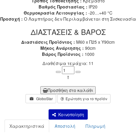
Τρόπος Τοποθέτησης :
Κρεμαστό
Βαθμός Προστασίας :
IP20
Θερμοκρασία Λειτουργίας :
-20…+40 °C
Προσοχή :
Ο Λαμπτήρας δεν Περιλαμβάνεται στη Συσκευασία
ΔΙΑΣΤΑΣΕΙΣ & ΒΑΡΟΣ
Διαστάσεις Προϊόντος :
Μ60 x Π25 x Υ90cm
Μήκος Ανάρτησης :
90cm
Βάρος Προϊόντος :
1000
Διαθέσιμα τεμάχια: 11
Minus
Plus
!
Προσθήκη στο καλάθι
GloboStar
Ερώτηση για το προϊόν
Κοινοποίηση
Χαρακτηριστικά
Αποστολή
Πληρωμή