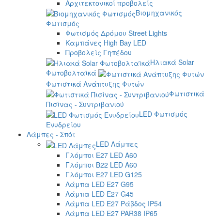
Αρχιτεκτονικοί προβολείς
Βιομηχανικός
Φωτισμός
Φωτισμός Δρόμου Street Lights
Καμπάνες High Bay LED
Προβολείς Γηπέδου
Ηλιακά Solar
Φωτοβολταϊκά
Φωτιστικά Ανάπτυξης Φυτών
Φωτιστικά
Πισίνας - Συντριβανιού
LED Φωτισμός
Ενυδρείου
Λάμπες - Σπότ
LED Λάμπες
Γλόμποι E27 LED A60
Γλόμποι B22 LED A60
Γλόμποι E27 LED G125
Λάμπα LED E27 G95
Λάμπα LED E27 G45
Λάμπα LED E27 Ράβδος IP54
Λάμπα LED E27 PAR38 IP65