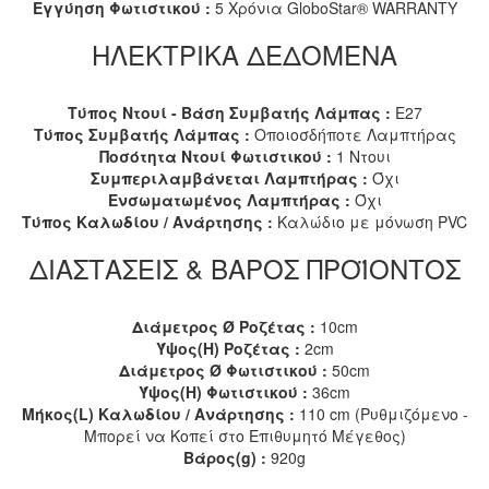
Εγγύηση Φωτιστικού :
5 Χρόνια GloboStar® WARRANTY
ΗΛΕΚΤΡΙΚΑ ΔΕΔΟΜΕΝΑ
Τύπος Ντουί - Βάση Συμβατής Λάμπας :
E27
Τύπος Συμβατής Λάμπας :
Οποιοσδήποτε Λαμπτήρας
Ποσότητα Ντουί Φωτιστικού :
1 Ντουι
Συμπεριλαμβάνεται Λαμπτήρας :
Όχι
Ενσωματωμένος Λαμπτήρας :
Όχι
Τύπος Καλωδίου / Ανάρτησης :
Καλώδιο με μόνωση PVC
ΔΙΑΣΤΑΣΕΙΣ & ΒΑΡΟΣ ΠΡΟΪΟΝΤΟΣ
Διάμετρος Ø Ροζέτας :
10cm
Ύψος(H) Ροζέτας :
2cm
Διάμετρος Ø Φωτιστικού :
50cm
Ύψος(H) Φωτιστικού :
36cm
Μήκος(L) Καλωδίου / Ανάρτησης :
110 cm (Ρυθμιζόμενο -
Μπορεί να Κοπεί στο Επιθυμητό Μέγεθος)
Βάρος(g) :
920g