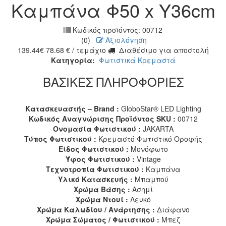
Καμπάνα Φ50 x Y36cm
Κωδικός προϊόντος:
00712
(0)
Αξιολόγηση
139.44
€
78.68
€
/ τεμάχιο
Διαθέσιμο για αποστολή
Κατηγορία:
Φωτιστικά Κρεμαστά
ΒΑΣΙΚΕΣ ΠΛΗΡΟΦΟΡΙΕΣ
Κατασκευαστής – Brand :
GloboStar® LED Lighting
Κωδικός Αναγνώρισης Προϊόντος SKU :
00712
Ονομασία Φωτιστικού :
JAKARTA
Τύπος Φωτιστικού :
Κρεμαστό Φωτιστικό Οροφής
Είδος Φωτιστικού :
Μονόφωτο
Ύφος Φωτιστικού :
Vintage
Τεχνοτροπία Φωτιστικού :
Καμπάνα
Υλικό Κατασκευής :
Μπαμπού
Χρώμα Βάσης :
Ασημί
Χρώμα Ντουί :
Λευκό
Χρώμα Καλωδίου / Ανάρτησης :
Διάφανο
Χρώμα Σώματος / Φωτιστικού :
Μπεζ