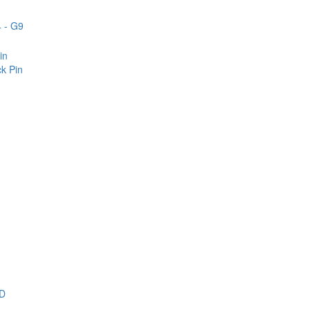
 - G9
in
k Pin
D