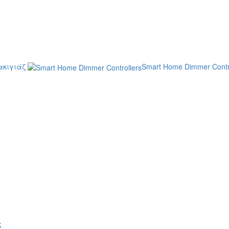
κιγιάζ
Smart Home Dimmer Contr
ς