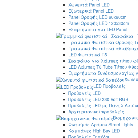
Χωνευτά Panel LED
Εξωτερικά Panel LED
Panel Οροφής LED 60x60cm
Panel Οροφής LED 120x30cm
Εξαρτήματα για LED Panel
Γραμμικά Φωτιστικά Οροφής-Τ
Γραμμικά Φωτιστικά αδιάβροχα
LED Φωτιστικά T5
Σκαφάκια για λάμπες τύπου φ
LED Λάμπες T8 Tube Τύπου Φθο
Εξαρτήματα Συνδεσμολογίας γ
Χωνευ
LED Προβολείς
Προβολείς LED
Προβολείς LED 230 Volt RGB
Προβολείς LED με Πάνελ Αυτόν
Αρχιτεκτονικοί προβολείς
Βιομηχανικ
Φωτισμός Δρόμου Street Lights
Καμπάνες High Bay LED
Προβολείς Γηπέδου