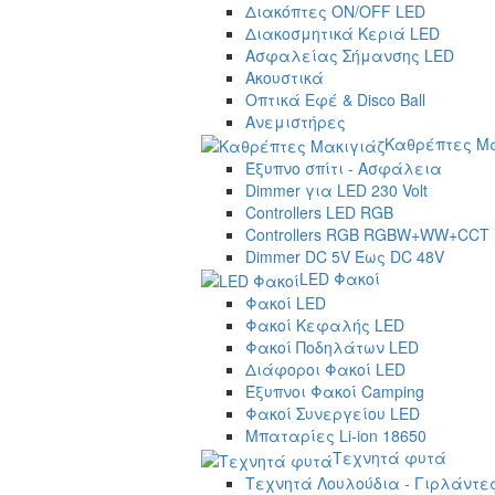
Διακόπτες ON/OFF LED
Διακοσμητικά Κεριά LED
Ασφαλείας Σήμανσης LED
Ακουστικά
Οπτικά Εφέ & Disco Ball
Ανεμιστήρες
Καθρέπτες Μα
Έξυπνο σπίτι - Ασφάλεια
Dimmer για LED 230 Volt
Controllers LED RGB
Controllers RGB RGBW+WW+CCT
Dimmer DC 5V Έως DC 48V
LED Φακοί
Φακοί LED
Φακοί Κεφαλής LED
Φακοί Ποδηλάτων LED
Διάφοροι Φακοί LED
Έξυπνοι Φακοί Camping
Φακοί Συνεργείου LED
Μπαταρίες Li-ion 18650
Τεχνητά φυτά
Τεχνητά Λουλούδια - Γιρλάντε