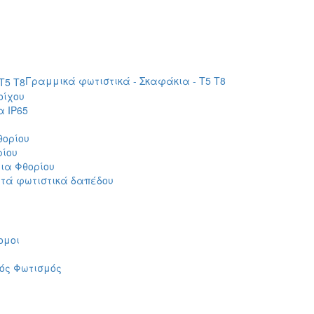
Γραμμικά φωτιστικά - Σκαφάκια - Τ5 T8
οίχου
 IP65
θορίου
ρίου
ια Φθορίου
τά φωτιστικά δαπέδου
ομοι
ός Φωτισμός