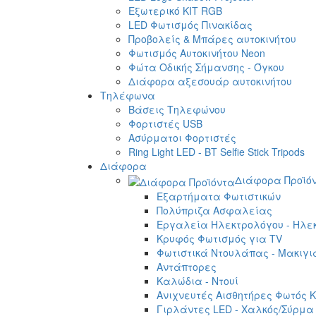
Εξωτερικό ΚΙΤ RGB
LED Φωτισμός Πινακίδας
Προβολείς & Μπάρες αυτοκινήτου
Φωτισμός Αυτοκινήτου Neon
Φώτα Οδικής Σήμανσης - Όγκου
Διάφορα αξεσουάρ αυτοκινήτου
Τηλέφωνα
Βάσεις Τηλεφώνου
Φορτιστές USB
Ασύρματοι Φορτιστές
Ring Light LED - BT Selfie Stick Tripods
Διάφορα
Διάφορα Προϊό
Εξαρτήματα Φωτιστικών
Πολύπριζα Ασφαλείας
Εργαλεία Ηλεκτρολόγου - Ηλεκ
Κρυφός Φωτισμός για TV
Φωτιστικά Ντουλάπας - Μακιγι
Αντάπτορες
Καλώδια - Ντουί
Ανιχνευτές Αισθητήρες Φωτός Κ
Γιρλάντες LED - Χαλκός/Σύρμα