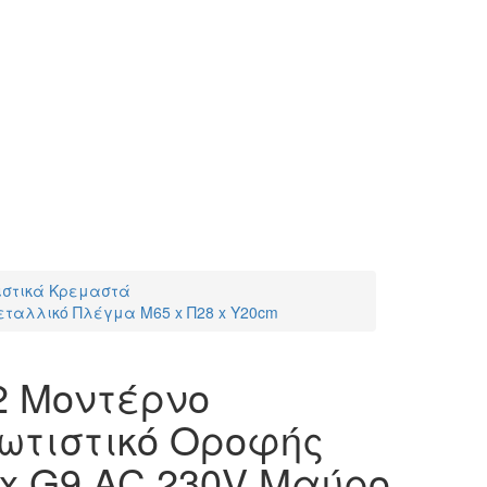
ιστικά Κρεμαστά
εταλλικό Πλέγμα Μ65 x Π28 x Υ20cm
2 Μοντέρνο
ωτιστικό Οροφής
x G9 AC 230V Μαύρο