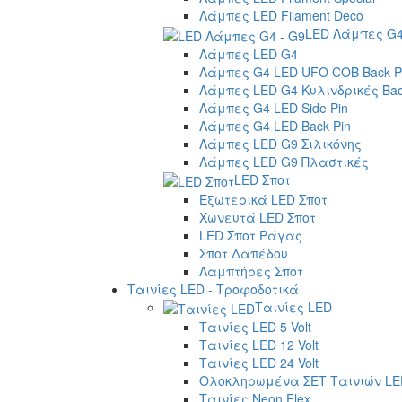
Λάμπες LED Filament Deco
LED Λάμπες G4
Λάμπες LED G4
Λάμπες G4 LED UFO COB Back P
Λάμπες LED G4 Κυλινδρικές Bac
Λάμπες G4 LED Side Pin
Λάμπες G4 LED Back Pin
Λάμπες LED G9 Σιλικόνης
Λάμπες LED G9 Πλαστικές
LED Σποτ
Εξωτερικά LED Σποτ
Χωνευτά LED Σποτ
LED Σποτ Ράγας
Σποτ Δαπέδου
Λαμπτήρες Σποτ
Ταινίες LED - Τροφοδοτικά
Ταινίες LED
Ταινίες LED 5 Volt
Ταινίες LED 12 Volt
Ταινίες LED 24 Volt
Ολοκληρωμένα ΣΕΤ Ταινιών LE
Ταινίες Neon Flex