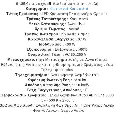
61.85
€
/ τεμάχιο
Διαθέσιμο για αποστολή
Κατηγορία:
Φωτιστικά Κρεμαστά
Τύπος Προϊόντος :
LED Κρεμαστή Πλαφονιέρα Οροφής
Τρόπος Τοποθέτησης :
Κρεμαστό
Υλικό Κατασκευής :
Αλουμίνιο
Χρώμα Σώματος :
Λευκό
Τρόπος Φωτισμού :
Κάτω Φωτισμός
Κατανάλωση Ενέργειας :
67 W
Ισοδύναμος :
400 W
Εξοικονόμηση Ενέργειας :
>80%
Ονομαστική Τάση :
AC 85..265 V
Μετασχηματιστής :
Μετασχηματιστής με Δυνατότητα
Ρύθμισης της Έντασης και της Θερμοκρασίας Χρώματος μέσω
Τηλεχειριστηρίου
Τηλεχειριστήριο :
Ναι (συμπεριλαμβάνεται)
Ωφέλιμη Φωτεινή Ροή :
7370 lm
Απόδοση Φωτεινής Ροής :
110 lm/W
Τάξη Ενεργειακής Απόδοσης :
E
Θερμοκρασία Χρώματος :
Εναλλαγή Φωτισμού All In One 6000
K + 4500 K + 2700 K
Χρώμα Φωτισμού :
Εναλλαγή Φωτισμού All In One Ψυχρό Λευκό
+ Φυσικό Λευκό + Θερμό Λευκό