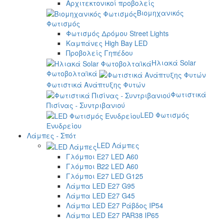
Αρχιτεκτονικοί προβολείς
Βιομηχανικός
Φωτισμός
Φωτισμός Δρόμου Street Lights
Καμπάνες High Bay LED
Προβολείς Γηπέδου
Ηλιακά Solar
Φωτοβολταϊκά
Φωτιστικά Ανάπτυξης Φυτών
Φωτιστικά
Πισίνας - Συντριβανιού
LED Φωτισμός
Ενυδρείου
Λάμπες - Σπότ
LED Λάμπες
Γλόμποι E27 LED A60
Γλόμποι B22 LED A60
Γλόμποι E27 LED G125
Λάμπα LED E27 G95
Λάμπα LED E27 G45
Λάμπα LED E27 Ράβδος IP54
Λάμπα LED E27 PAR38 IP65