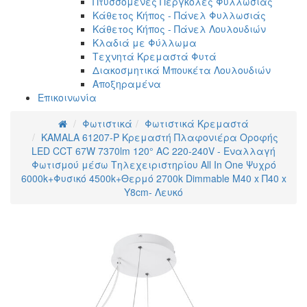
Πτυσσόμενες Πέργκολες Φυλλωσιάς
Κάθετος Κήπος - Πάνελ Φυλλωσιάς
Κάθετος Κήπος - Πάνελ Λουλουδιών
Κλαδιά με Φύλλωμα
Τεχνητά Κρεμαστά Φυτά
Διακοσμητικά Μπουκέτα Λουλουδιών
Αποξηραμένα
Επικοινωνία
Φωτιστικά
Φωτιστικά Κρεμαστά
KAMALA 61207-P Κρεμαστή Πλαφονιέρα Οροφής
LED CCT 67W 7370lm 120° AC 220-240V - Εναλλαγή
Φωτισμού μέσω Τηλεχειριστηρίου All In One Ψυχρό
6000k+Φυσικό 4500k+Θερμό 2700k Dimmable Μ40 x Π40 x
Υ8cm- Λευκό