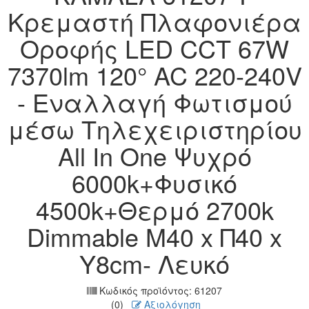
Κρεμαστή Πλαφονιέρα
Οροφής LED CCT 67W
7370lm 120° AC 220-240V
- Εναλλαγή Φωτισμού
μέσω Τηλεχειριστηρίου
All In One Ψυχρό
6000k+Φυσικό
4500k+Θερμό 2700k
Dimmable Μ40 x Π40 x
Υ8cm- Λευκό
Κωδικός προϊόντος:
61207
(0)
Αξιολόγηση