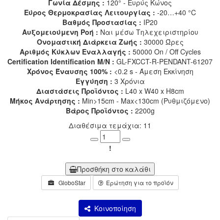
Γωνία Δέσμης :
120° - Ευρύς Κώνος
Εύρος Θερμοκρασίας Λειτουργίας :
-20…+40 °C
Βαθμός Προστασίας :
IP20
Αυξομειούμενη Ροή :
Ναι μέσω Τηλεχειριστηρίου
Ονομαστική Διάρκεια Ζωής :
30000 Ώρες
Αριθμός Κύκλων Εναλλαγής :
50000 On / Off Cycles
Certification Identification M/N :
GL-FXCCT-R-PENDANT-61207
Χρόνος Έναυσης 100% :
<0.2 s - Άμεση Εκκίνηση
Εγγύηση :
3 Χρόνια
Διαστάσεις Προϊόντος :
L40 x W40 x H8cm
Μήκος Ανάρτησης :
Min>15cm - Max<130cm (Ρυθμιζόμενο)
Βάρος Προϊόντος :
2200g
Διαθέσιμα τεμάχια: 11
Minus
Plus
!
Προσθήκη στο καλάθι
GloboStar
Ερώτηση για το προϊόν
Κοινοποίηση