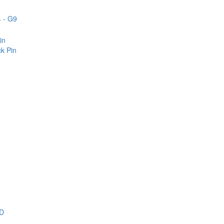
 - G9
in
k Pin
D