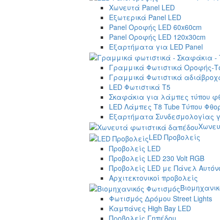
Χωνευτά Panel LED
Εξωτερικά Panel LED
Panel Οροφής LED 60x60cm
Panel Οροφής LED 120x30cm
Εξαρτήματα για LED Panel
Γραμμικά Φωτιστικά Οροφής-Τ
Γραμμικά Φωτιστικά αδιάβροχα
LED Φωτιστικά T5
Σκαφάκια για λάμπες τύπου φ
LED Λάμπες T8 Tube Τύπου Φθο
Εξαρτήματα Συνδεσμολογίας γ
Χωνευ
LED Προβολείς
Προβολείς LED
Προβολείς LED 230 Volt RGB
Προβολείς LED με Πάνελ Αυτόν
Αρχιτεκτονικοί προβολείς
Βιομηχανικ
Φωτισμός Δρόμου Street Lights
Καμπάνες High Bay LED
Προβολείς Γηπέδου