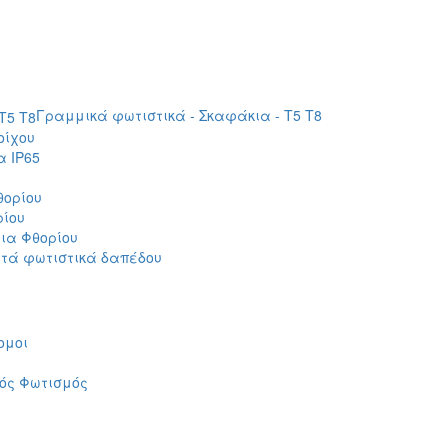
Γραμμικά φωτιστικά - Σκαφάκια - Τ5 T8
οίχου
 IP65
θορίου
ρίου
ια Φθορίου
τά φωτιστικά δαπέδου
ομοι
ός Φωτισμός