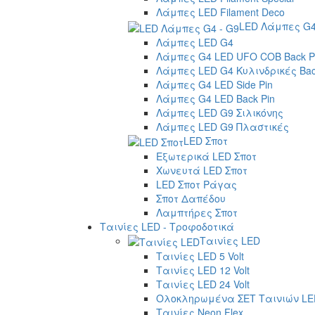
Λάμπες LED Filament Deco
LED Λάμπες G4
Λάμπες LED G4
Λάμπες G4 LED UFO COB Back P
Λάμπες LED G4 Κυλινδρικές Bac
Λάμπες G4 LED Side Pin
Λάμπες G4 LED Back Pin
Λάμπες LED G9 Σιλικόνης
Λάμπες LED G9 Πλαστικές
LED Σποτ
Εξωτερικά LED Σποτ
Χωνευτά LED Σποτ
LED Σποτ Ράγας
Σποτ Δαπέδου
Λαμπτήρες Σποτ
Ταινίες LED - Τροφοδοτικά
Ταινίες LED
Ταινίες LED 5 Volt
Ταινίες LED 12 Volt
Ταινίες LED 24 Volt
Ολοκληρωμένα ΣΕΤ Ταινιών LE
Ταινίες Neon Flex