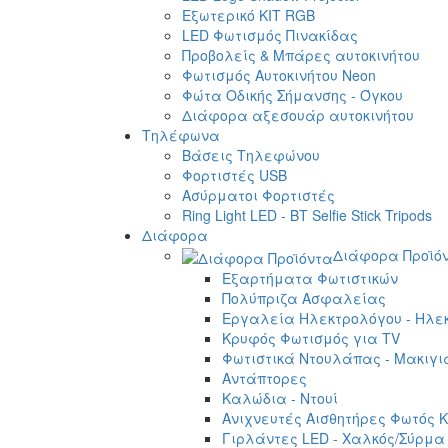
Εξωτερικό ΚΙΤ RGB
LED Φωτισμός Πινακίδας
Προβολείς & Μπάρες αυτοκινήτου
Φωτισμός Αυτοκινήτου Neon
Φώτα Οδικής Σήμανσης - Όγκου
Διάφορα αξεσουάρ αυτοκινήτου
Τηλέφωνα
Βάσεις Τηλεφώνου
Φορτιστές USB
Ασύρματοι Φορτιστές
Ring Light LED - BT Selfie Stick Tripods
Διάφορα
Διάφορα Προϊό
Εξαρτήματα Φωτιστικών
Πολύπριζα Ασφαλείας
Εργαλεία Ηλεκτρολόγου - Ηλεκ
Κρυφός Φωτισμός για TV
Φωτιστικά Ντουλάπας - Μακιγι
Αντάπτορες
Καλώδια - Ντουί
Ανιχνευτές Αισθητήρες Φωτός Κ
Γιρλάντες LED - Χαλκός/Σύρμα