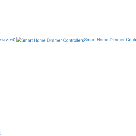
κιγιάζ
Smart Home Dimmer Contr
ς