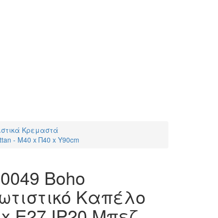
ιστικά Κρεμαστά
an - M40 x Π40 x Υ90cm
0049 Boho
ωτιστικό Καπέλο
x E27 IP20 Μπεζ