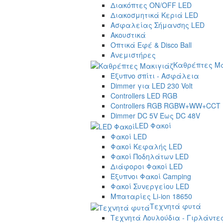
Διακόπτες ON/OFF LED
Διακοσμητικά Κεριά LED
Ασφαλείας Σήμανσης LED
Ακουστικά
Οπτικά Εφέ & Disco Ball
Ανεμιστήρες
Καθρέπτες Μα
Έξυπνο σπίτι - Ασφάλεια
Dimmer για LED 230 Volt
Controllers LED RGB
Controllers RGB RGBW+WW+CCT
Dimmer DC 5V Έως DC 48V
LED Φακοί
Φακοί LED
Φακοί Κεφαλής LED
Φακοί Ποδηλάτων LED
Διάφοροι Φακοί LED
Έξυπνοι Φακοί Camping
Φακοί Συνεργείου LED
Μπαταρίες Li-ion 18650
Τεχνητά φυτά
Τεχνητά Λουλούδια - Γιρλάντε