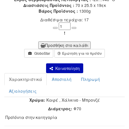
Διαστάσεις Προϊόντος :
70 x 25.5 x 19εκ
Βάρος Προϊόντος :
1300g
Διαθέσιμα τεμάχια: 17
Minus
Plus
!
Προσθήκη στο καλάθι
GloboStar
Ερώτηση για το προϊόν
Κοινοποίηση
Χαρακτηριστικά
Αποστολή
Πληρωμή
Αξιολογήσεις
Χρώμα:
Καφέ
,
Χάλκινο - Μπρονζέ
Διάμετρος:
Φ70
Προϊόντα στην κατηγορία