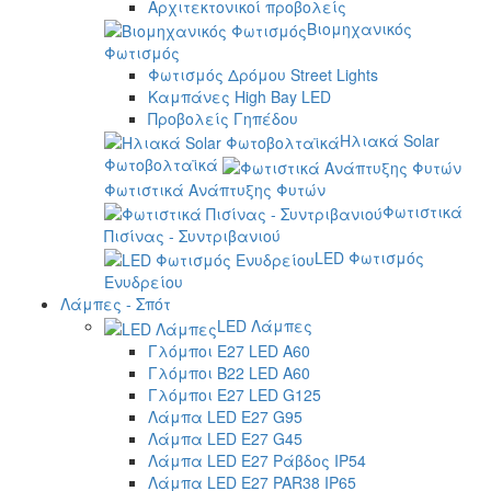
Αρχιτεκτονικοί προβολείς
Βιομηχανικός
Φωτισμός
Φωτισμός Δρόμου Street Lights
Καμπάνες High Bay LED
Προβολείς Γηπέδου
Ηλιακά Solar
Φωτοβολταϊκά
Φωτιστικά Ανάπτυξης Φυτών
Φωτιστικά
Πισίνας - Συντριβανιού
LED Φωτισμός
Ενυδρείου
Λάμπες - Σπότ
LED Λάμπες
Γλόμποι E27 LED A60
Γλόμποι B22 LED A60
Γλόμποι E27 LED G125
Λάμπα LED E27 G95
Λάμπα LED E27 G45
Λάμπα LED E27 Ράβδος IP54
Λάμπα LED E27 PAR38 IP65