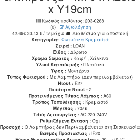
x Υ19cm
Κωδικός προϊόντος:
203-0288
(0)
Αξιολόγηση
42.69
€
33.43
€
/ τεμάχιο
Διαθέσιμο για αποστολή
Κατηγορία:
Φωτιστικά Κρεμαστά
Σειρά :
LOAN
Είδος :
Δίφωτο
Χρώμα Σώματος :
Καφέ , Χάλκινο
Υλικό Κατασκευής :
Πλαστικό
Ύφος :
Μοντέρνο
Τύπος Φωτισμού :
Με Λαμπτήρα (Δεν περιλαμβάνεται)
Ντουί :
E27
Ποσότητα Ντουί :
2
Προτεινόμενος Τύπος Λάμπας :
A60
Τρόπος Τοποθέτησης :
Κρεμαστό
Μέγεθος :
70εκ
Τάση Λειτουργίας :
AC 220-240V
Ρυθμιζόμενη Ένταση :
Όχι
Προσοχή :
Ο Λαμπτήρας δεν Περιλαμβάνεται στη Συσκευασία
Βαθμός Προστασίας :
IP20
Εύρος Θερμοκρασίας Λειτουργίας :
-20…+40 °C