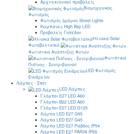
Αρχιτεκτονικοί προβολείς
Βιομηχανικός
Φωτισμός
Φωτισμός Δρόμου Street Lights
Καμπάνες High Bay LED
Προβολείς Γηπέδου
Ηλιακά Solar
Φωτοβολταϊκά
Φωτιστικά Ανάπτυξης Φυτών
Φωτιστικά
Πισίνας - Συντριβανιού
LED Φωτισμός
Ενυδρείου
Λάμπες - Σπότ
LED Λάμπες
Γλόμποι E27 LED A60
Γλόμποι B22 LED A60
Γλόμποι E27 LED G125
Λάμπα LED E27 G95
Λάμπα LED E27 G45
Λάμπα LED E27 Ράβδος IP54
Λάμπα LED E27 PAR38 IP65