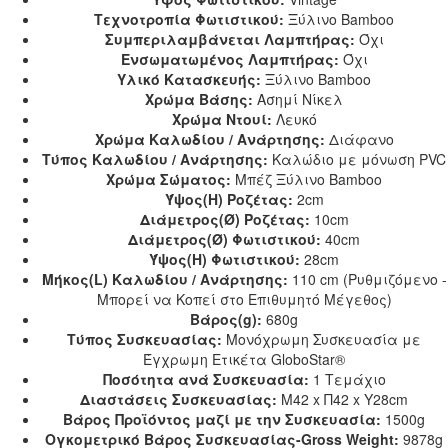
Τεχνοτροπία Φωτιστικού:
Ξύλινο Bamboo
Συμπεριλαμβάνεται Λαμπτήρας:
Όχι
Ενσωματωμένος Λαμπτήρας:
Όχι
Υλικό Κατασκευής:
Ξύλινο Bamboo
Χρώμα Βάσης:
Ασημί Νίκελ
Χρώμα Ντουί:
Λευκό
Χρώμα Καλωδίου / Ανάρτησης:
Διάφανο
Τύπος Καλωδίου / Ανάρτησης:
Καλώδιο με μόνωση PVC
Χρώμα Σώματος:
Μπέζ Ξύλινο Bamboo
Ύψος(H) Ροζέτας:
2cm
Διάμετρος(Ø) Ροζέτας:
10cm
Διάμετρος(Ø) Φωτιστικού:
40cm
Ύψος(H) Φωτιστικού:
28cm
Μήκος(L) Καλωδίου / Ανάρτησης:
110 cm (Ρυθμιζόμενο -
Μπορεί να Κοπεί στο Επιθυμητό Μέγεθος)
Βάρος(g):
680g
Τύπος Συσκευασίας:
Μονόχρωμη Συσκευασία με
Έγχρωμη Ετικέτα GloboStar®
Ποσότητα ανά Συσκευασία:
1 Τεμάχιο
Διαστάσεις Συσκευασίας:
Μ42 x Π42 x Υ28cm
Βάρος Προϊόντος μαζί με την Συσκευασία:
1500g
Ογκομετρικό Βάρος Συσκευασίας-Gross Weight:
9878g