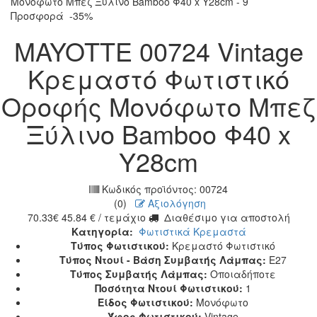
Προσφορά
-35%
MAYOTTE 00724 Vintage
Κρεμαστό Φωτιστικό
Οροφής Μονόφωτο Μπεζ
Ξύλινο Bamboo Φ40 x
Y28cm
Κωδικός προϊόντος:
00724
(0)
Αξιολόγηση
70.33
€
45.84
€
/ τεμάχιο
Διαθέσιμο για αποστολή
Κατηγορία:
Φωτιστικά Κρεμαστά
Τύπος Φωτιστικού:
Κρεμαστό Φωτιστικό
Τύπος Ντουί - Βάση Συμβατής Λάμπας:
Ε27
Τύπος Συμβατής Λάμπας:
Οποιαδήποτε
Ποσότητα Ντουί Φωτιστικού:
1
Είδος Φωτιστικού:
Μονόφωτο
Ύφος Φωτιστικού:
Vintage