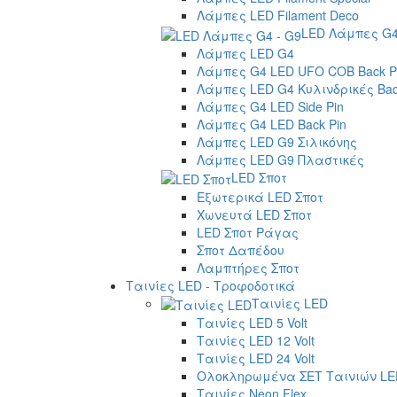
Λάμπες LED Filament Deco
LED Λάμπες G4
Λάμπες LED G4
Λάμπες G4 LED UFO COB Back P
Λάμπες LED G4 Κυλινδρικές Bac
Λάμπες G4 LED Side Pin
Λάμπες G4 LED Back Pin
Λάμπες LED G9 Σιλικόνης
Λάμπες LED G9 Πλαστικές
LED Σποτ
Εξωτερικά LED Σποτ
Χωνευτά LED Σποτ
LED Σποτ Ράγας
Σποτ Δαπέδου
Λαμπτήρες Σποτ
Ταινίες LED - Τροφοδοτικά
Ταινίες LED
Ταινίες LED 5 Volt
Ταινίες LED 12 Volt
Ταινίες LED 24 Volt
Ολοκληρωμένα ΣΕΤ Ταινιών LE
Ταινίες Neon Flex