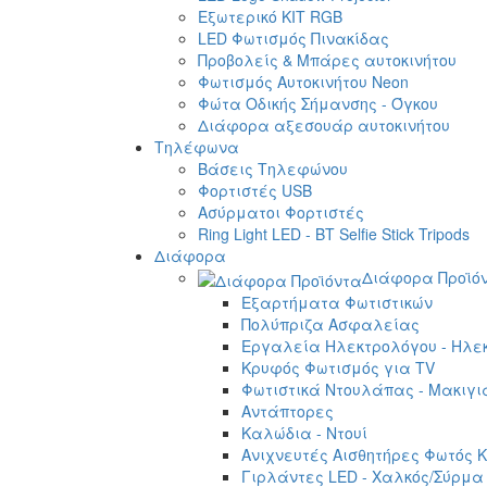
Εξωτερικό ΚΙΤ RGB
LED Φωτισμός Πινακίδας
Προβολείς & Μπάρες αυτοκινήτου
Φωτισμός Αυτοκινήτου Neon
Φώτα Οδικής Σήμανσης - Όγκου
Διάφορα αξεσουάρ αυτοκινήτου
Τηλέφωνα
Βάσεις Τηλεφώνου
Φορτιστές USB
Ασύρματοι Φορτιστές
Ring Light LED - BT Selfie Stick Tripods
Διάφορα
Διάφορα Προϊό
Εξαρτήματα Φωτιστικών
Πολύπριζα Ασφαλείας
Εργαλεία Ηλεκτρολόγου - Ηλεκ
Κρυφός Φωτισμός για TV
Φωτιστικά Ντουλάπας - Μακιγι
Αντάπτορες
Καλώδια - Ντουί
Ανιχνευτές Αισθητήρες Φωτός Κ
Γιρλάντες LED - Χαλκός/Σύρμα