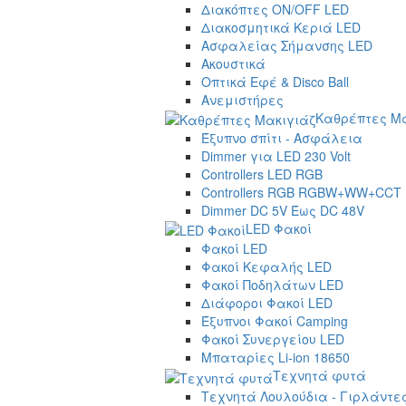
Διακόπτες ON/OFF LED
Διακοσμητικά Κεριά LED
Ασφαλείας Σήμανσης LED
Ακουστικά
Οπτικά Εφέ & Disco Ball
Ανεμιστήρες
Καθρέπτες Μα
Έξυπνο σπίτι - Ασφάλεια
Dimmer για LED 230 Volt
Controllers LED RGB
Controllers RGB RGBW+WW+CCT
Dimmer DC 5V Έως DC 48V
LED Φακοί
Φακοί LED
Φακοί Κεφαλής LED
Φακοί Ποδηλάτων LED
Διάφοροι Φακοί LED
Έξυπνοι Φακοί Camping
Φακοί Συνεργείου LED
Μπαταρίες Li-ion 18650
Τεχνητά φυτά
Τεχνητά Λουλούδια - Γιρλάντε