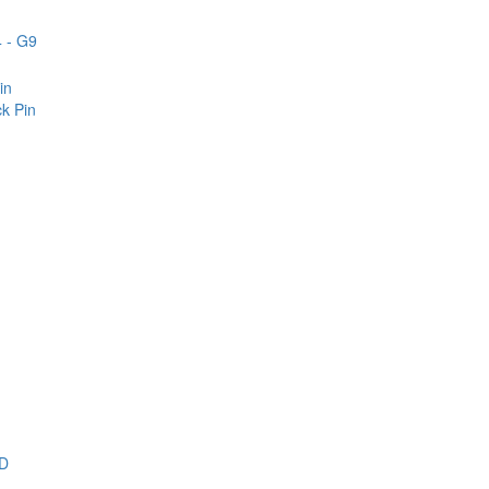
 - G9
in
k Pin
D