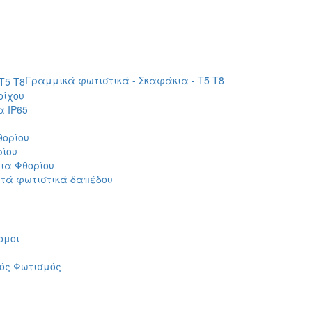
Γραμμικά φωτιστικά - Σκαφάκια - Τ5 T8
οίχου
 IP65
θορίου
ρίου
ια Φθορίου
τά φωτιστικά δαπέδου
ομοι
ός Φωτισμός