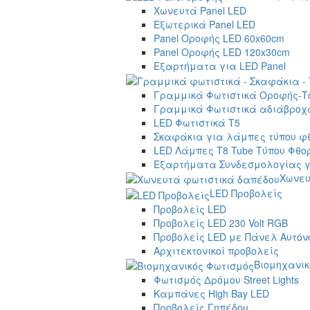
Χωνευτά Panel LED
Εξωτερικά Panel LED
Panel Οροφής LED 60x60cm
Panel Οροφής LED 120x30cm
Εξαρτήματα για LED Panel
Γραμμικά Φωτιστικά Οροφής-Τ
Γραμμικά Φωτιστικά αδιάβροχα
LED Φωτιστικά T5
Σκαφάκια για λάμπες τύπου φ
LED Λάμπες T8 Tube Τύπου Φθο
Εξαρτήματα Συνδεσμολογίας γ
Χωνευ
LED Προβολείς
Προβολείς LED
Προβολείς LED 230 Volt RGB
Προβολείς LED με Πάνελ Αυτόν
Αρχιτεκτονικοί προβολείς
Βιομηχανικ
Φωτισμός Δρόμου Street Lights
Καμπάνες High Bay LED
Προβολείς Γηπέδου