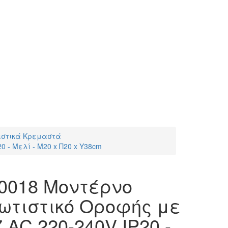
ιστικά Κρεμαστά
 - Mελί - Μ20 x Π20 x Υ38cm
0018 Μοντέρνο
ωτιστικό Οροφής με
7 AC 220-240V IP20 -