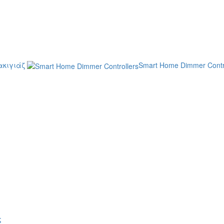
κιγιάζ
Smart Home Dimmer Contr
ς