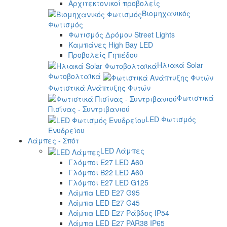
Αρχιτεκτονικοί προβολείς
Βιομηχανικός
Φωτισμός
Φωτισμός Δρόμου Street Lights
Καμπάνες High Bay LED
Προβολείς Γηπέδου
Ηλιακά Solar
Φωτοβολταϊκά
Φωτιστικά Ανάπτυξης Φυτών
Φωτιστικά
Πισίνας - Συντριβανιού
LED Φωτισμός
Ενυδρείου
Λάμπες - Σπότ
LED Λάμπες
Γλόμποι E27 LED A60
Γλόμποι B22 LED A60
Γλόμποι E27 LED G125
Λάμπα LED E27 G95
Λάμπα LED E27 G45
Λάμπα LED E27 Ράβδος IP54
Λάμπα LED E27 PAR38 IP65