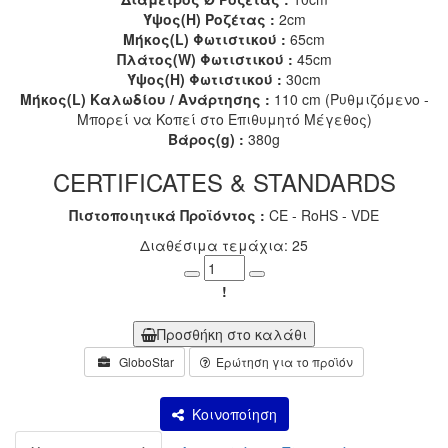
Ύψος(H) Ροζέτας :
2cm
Μήκος(L) Φωτιστικού :
65cm
Πλάτος(W) Φωτιστικού :
45cm
Ύψος(H) Φωτιστικού :
30cm
Μήκος(L) Καλωδίου / Ανάρτησης :
110 cm (Ρυθμιζόμενο -
Μπορεί να Κοπεί στο Επιθυμητό Μέγεθος)
Βάρος(g) :
380g
CERTIFICATES & STANDARDS
Πιστοποιητικά Προϊόντος :
CE - RoHS - VDE
Διαθέσιμα τεμάχια: 25
Minus
Plus
!
Προσθήκη στο καλάθι
GloboStar
Ερώτηση για το προϊόν
Κοινοποίηση