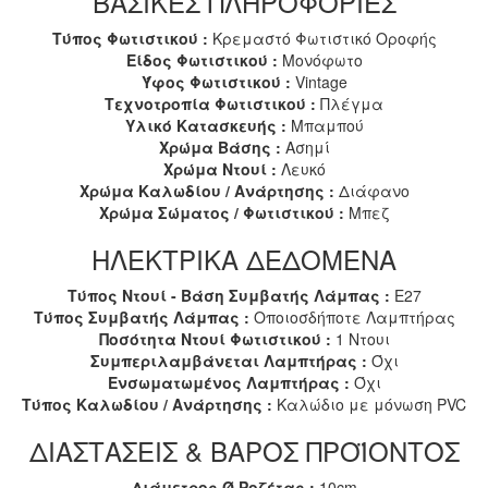
ΒΑΣΙΚΕΣ ΠΛΗΡΟΦΟΡΙΕΣ
Τύπος Φωτιστικού :
Κρεμαστό Φωτιστικό Οροφής
Είδος Φωτιστικού :
Μονόφωτο
Ύφος Φωτιστικού :
Vintage
Τεχνοτροπία Φωτιστικού :
Πλέγμα
Υλικό Κατασκευής :
Μπαμπού
Χρώμα Βάσης :
Ασημί
Χρώμα Ντουί :
Λευκό
Χρώμα Καλωδίου / Ανάρτησης :
Διάφανο
Χρώμα Σώματος / Φωτιστικού :
Μπεζ
ΗΛΕΚΤΡΙΚΑ ΔΕΔΟΜΕΝΑ
Τύπος Ντουί - Βάση Συμβατής Λάμπας :
E27
Τύπος Συμβατής Λάμπας :
Οποιοσδήποτε Λαμπτήρας
Ποσότητα Ντουί Φωτιστικού :
1 Ντουι
Συμπεριλαμβάνεται Λαμπτήρας :
Όχι
Ενσωματωμένος Λαμπτήρας :
Όχι
Τύπος Καλωδίου / Ανάρτησης :
Καλώδιο με μόνωση PVC
ΔΙΑΣΤΑΣΕΙΣ & ΒΑΡΟΣ ΠΡΟΪΟΝΤΟΣ
Διάμετρος Ø Ροζέτας :
10cm