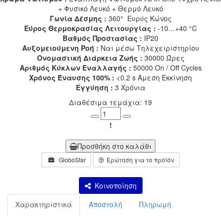
+ Φυσικό Λευκό + Θερμό Λευκό
Γωνία Δέσμης :
360° Ευρύς Κώνος
Εύρος Θερμοκρασίας Λειτουργίας :
-10…+40 °C
Βαθμός Προστασίας :
IP20
Αυξομειούμενη Ροή :
Ναι μέσω Τηλεχειριστηρίου
Ονομαστική Διάρκεια Ζωής :
30000 Ώρες
Αριθμός Κύκλων Εναλλαγής :
50000 On / Off Cycles
Χρόνος Έναυσης 100% :
<0.2 s Άμεση Εκκίνηση
Εγγύηση :
3 Χρόνια
Διαθέσιμα τεμάχια: 19
Minus
Plus
!
Προσθήκη στο καλάθι
GloboStar
Ερώτηση για το προϊόν
Κοινοποίηση
Χαρακτηριστικά
Αποστολή
Πληρωμή