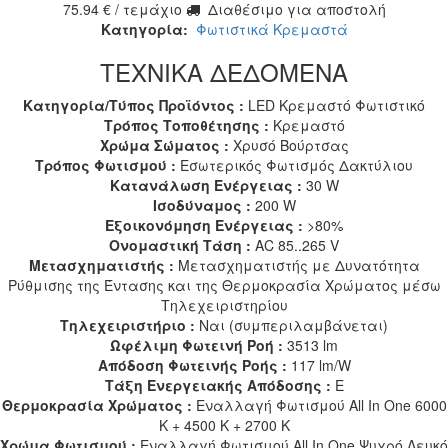
75.94
€
/ τεμάχιο
Διαθέσιμο για αποστολή
Κατηγορία:
Φωτιστικά Κρεμαστά
ΤΕΧΝΙΚΑ ΔΕΔΟΜΕΝΑ
Κατηγορία/Τύπος Προϊόντος :
LED Κρεμαστό Φωτιστικό
Τρόπος Τοποθέτησης :
Κρεμαστό
Χρώμα Σώματος :
Χρυσό Βούρτσας
Τρόπος Φωτισμού :
Εσωτερικός Φωτισμός Δακτύλιου
Κατανάλωση Ενέργειας :
30 W
Ισοδύναμος :
200 W
Εξοικονόμηση Ενέργειας :
>80%
Ονομαστική Τάση :
AC 85..265 V
Μετασχηματιστής :
Μετασχηματιστής με Δυνατότητα
Ρύθμισης της Έντασης και της Θερμοκρασία Χρώματος μέσω
Τηλεχειριστηρίου
Τηλεχειριστήριο :
Ναι (συμπεριλαμβάνεται)
Ωφέλιμη Φωτεινή Ροή :
3513 lm
Απόδοση Φωτεινής Ροής :
117 lm/W
Τάξη Ενεργειακής Απόδοσης :
E
Θερμοκρασία Χρώματος :
Εναλλαγή Φωτισμού All In One 6000
K + 4500 K + 2700 K
Χρώμα Φωτισμού :
Εναλλαγή Φωτισμού All In One Ψυχρό Λευκό