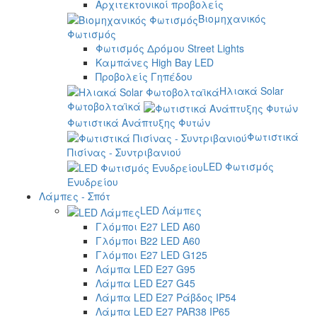
Αρχιτεκτονικοί προβολείς
Βιομηχανικός
Φωτισμός
Φωτισμός Δρόμου Street Lights
Καμπάνες High Bay LED
Προβολείς Γηπέδου
Ηλιακά Solar
Φωτοβολταϊκά
Φωτιστικά Ανάπτυξης Φυτών
Φωτιστικά
Πισίνας - Συντριβανιού
LED Φωτισμός
Ενυδρείου
Λάμπες - Σπότ
LED Λάμπες
Γλόμποι E27 LED A60
Γλόμποι B22 LED A60
Γλόμποι E27 LED G125
Λάμπα LED E27 G95
Λάμπα LED E27 G45
Λάμπα LED E27 Ράβδος IP54
Λάμπα LED E27 PAR38 IP65