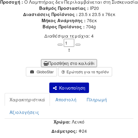
Προσοχή :
Ο Λαμπτήρας δεν Περιλαμβάνεται στη Συσκευασία
Βαθμός Προστασίας :
IP20
Διαστάσεις Προϊόντος :
23.5 x 23.5 x 76εκ
Μήκος Ανάρτησης :
76εκ
Βάρος Προϊόντος :
704g
Διαθέσιμα τεμάχια: 4
Minus
Plus
!
Προσθήκη στο καλάθι
GloboStar
Ερώτηση για το προϊόν
Κοινοποίηση
Χαρακτηριστικά
Αποστολή
Πληρωμή
Αξιολογήσεις
Χρώμα:
Λευκό
Διάμετρος:
Φ24