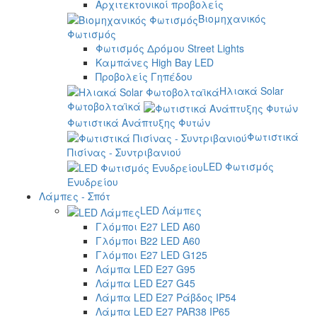
Αρχιτεκτονικοί προβολείς
Βιομηχανικός
Φωτισμός
Φωτισμός Δρόμου Street Lights
Καμπάνες High Bay LED
Προβολείς Γηπέδου
Ηλιακά Solar
Φωτοβολταϊκά
Φωτιστικά Ανάπτυξης Φυτών
Φωτιστικά
Πισίνας - Συντριβανιού
LED Φωτισμός
Ενυδρείου
Λάμπες - Σπότ
LED Λάμπες
Γλόμποι E27 LED A60
Γλόμποι B22 LED A60
Γλόμποι E27 LED G125
Λάμπα LED E27 G95
Λάμπα LED E27 G45
Λάμπα LED E27 Ράβδος IP54
Λάμπα LED E27 PAR38 IP65