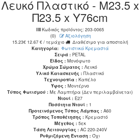
Λευκό Πλαστικό - Μ23.5 x
Π23.5 x Υ76cm
Κωδικός προϊόντος:
203-0065
(0)
Αξιολόγηση
15.23
€
12.67
€
/ τεμάχιο
Διαθέσιμο για αποστολή
Κατηγορία:
Φωτιστικά Κρεμαστά
Σειρά :
PETAL
Είδος :
Μονόφωτο
Χρώμα Σώματος :
Λευκό
Υλικό Κατασκευής :
Πλαστικό
Τεχνοτροπία :
Καπέλο
Ύφος :
Μοντέρνο
Τύπος Φωτισμού :
Με Λαμπτήρα (Δεν περιλαμβάνεται)
Ντουί :
E27
Ποσότητα Ντουί :
1
Προτεινόμενος Τύπος Λάμπας :
A60
Τρόπος Τοποθέτησης :
Κρεμαστό
Μέγεθος :
5εκ
Τάση Λειτουργίας :
AC 220-240V
Ρυθμιζόμενη Ένταση :
Όχι