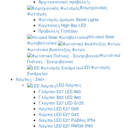
Αρχιτεκτονικοί προβολείς
Βιομηχανικός
Φωτισμός
Φωτισμός Δρόμου Street Lights
Καμπάνες High Bay LED
Προβολείς Γηπέδου
Ηλιακά Solar
Φωτοβολταϊκά
Φωτιστικά Ανάπτυξης Φυτών
Φωτιστικά
Πισίνας - Συντριβανιού
LED Φωτισμός
Ενυδρείου
Λάμπες - Σπότ
LED Λάμπες
Γλόμποι E27 LED A60
Γλόμποι B22 LED A60
Γλόμποι E27 LED G125
Λάμπα LED E27 G95
Λάμπα LED E27 G45
Λάμπα LED E27 Ράβδος IP54
Λάμπα LED E27 PAR38 IP65