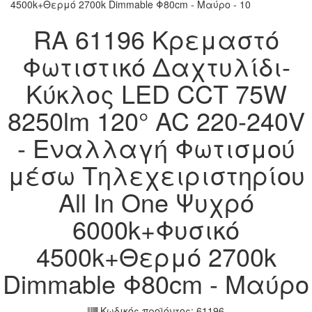
RA 61196 Κρεμαστό
Φωτιστικό Δαχτυλίδι-
Κύκλος LED CCT 75W
8250lm 120° AC 220-240V
- Εναλλαγή Φωτισμού
μέσω Τηλεχειριστηρίου
All In One Ψυχρό
6000k+Φυσικό
4500k+Θερμό 2700k
Dimmable Φ80cm - Μαύρο
Κωδικός προϊόντος:
61196