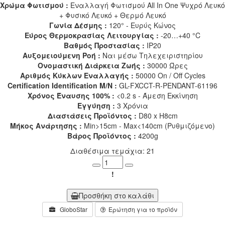
Χρώμα Φωτισμού :
Εναλλαγή Φωτισμού All In One Ψυχρό Λευκό
+ Φυσικό Λευκό + Θερμό Λευκό
Γωνία Δέσμης :
120° - Ευρύς Κώνος
Εύρος Θερμοκρασίας Λειτουργίας :
-20…+40 °C
Βαθμός Προστασίας :
IP20
Αυξομειούμενη Ροή :
Ναι μέσω Τηλεχειριστηρίου
Ονομαστική Διάρκεια Ζωής :
30000 Ώρες
Αριθμός Κύκλων Εναλλαγής :
50000 On / Off Cycles
Certification Identification M/N :
GL-FXCCT-R-PENDANT-61196
Χρόνος Έναυσης 100% :
<0.2 s - Άμεση Εκκίνηση
Εγγύηση :
3 Χρόνια
Διαστάσεις Προϊόντος :
D80 x H8cm
Μήκος Ανάρτησης :
Min>15cm - Max<140cm (Ρυθμιζόμενο)
Βάρος Προϊόντος :
4200g
Διαθέσιμα τεμάχια: 21
Minus
Plus
!
Προσθήκη στο καλάθι
GloboStar
Ερώτηση για το προϊόν