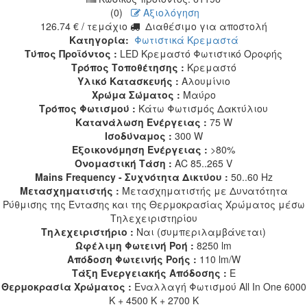
(0)
Αξιολόγηση
126.74
€
/ τεμάχιο
Διαθέσιμο για αποστολή
Κατηγορία:
Φωτιστικά Κρεμαστά
Τύπος Προϊόντος :
LED Κρεμαστό Φωτιστικό Οροφής
Τρόπος Τοποθέτησης :
Κρεμαστό
Υλικό Κατασκευής :
Αλουμίνιο
Χρώμα Σώματος :
Μαύρο
Τρόπος Φωτισμού :
Κάτω Φωτισμός Δακτύλιου
Κατανάλωση Ενέργειας :
75 W
Ισοδύναμος :
300 W
Εξοικονόμηση Ενέργειας :
>80%
Ονομαστική Τάση :
AC 85..265 V
Mains Frequency - Συχνότητα Δικτύου :
50..60 Hz
Μετασχηματιστής :
Μετασχηματιστής με Δυνατότητα
Ρύθμισης της Έντασης και της Θερμοκρασίας Χρώματος μέσω
Τηλεχειριστηρίου
Τηλεχειριστήριο :
Ναι (συμπεριλαμβάνεται)
Ωφέλιμη Φωτεινή Ροή :
8250 lm
Απόδοση Φωτεινής Ροής :
110 lm/W
Τάξη Ενεργειακής Απόδοσης :
E
Θερμοκρασία Χρώματος :
Εναλλαγή Φωτισμού All In One 6000
K + 4500 K + 2700 K