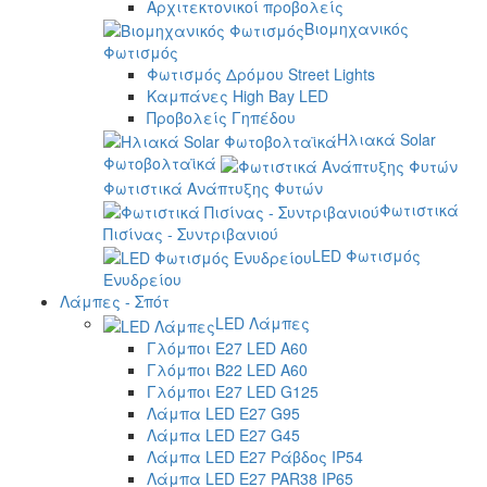
Αρχιτεκτονικοί προβολείς
Βιομηχανικός
Φωτισμός
Φωτισμός Δρόμου Street Lights
Καμπάνες High Bay LED
Προβολείς Γηπέδου
Ηλιακά Solar
Φωτοβολταϊκά
Φωτιστικά Ανάπτυξης Φυτών
Φωτιστικά
Πισίνας - Συντριβανιού
LED Φωτισμός
Ενυδρείου
Λάμπες - Σπότ
LED Λάμπες
Γλόμποι E27 LED A60
Γλόμποι B22 LED A60
Γλόμποι E27 LED G125
Λάμπα LED E27 G95
Λάμπα LED E27 G45
Λάμπα LED E27 Ράβδος IP54
Λάμπα LED E27 PAR38 IP65