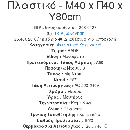
Πλαστικό - Μ40 x Π40 x
Υ80cm
Κωδικός προϊόντος:
203-0127
(0)
Αξιολόγηση
25.48
€
20
€
/ τεμάχιο
Διαθέσιμο για αποστολή
Κατηγορία:
Φωτιστικά Κρεμαστά
Σειρά :
RADE
Είδος :
Μονόφωτο
Προτεινόμενος Τύπος Λάμπας :
A60
Ποσότητα Ντουί :
3
Τύπος :
Με Ντουί
Ντουί :
E27
Τάση Λειτουργίας :
AC 220-240V
Χρώμα :
Μαύρο
Ύφος :
Μοντέρνο
Τεχνοτροπία :
Καμπάνα
Υλικό :
Πλαστικό
Τρόπος Τοποθέτησης :
Κρεμαστό
Βαθμός Προστασίας :
IP20
Θερμοκρασία Λειτουργίας :
-20…+40 °C