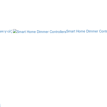
κιγιάζ
Smart Home Dimmer Contr
ς