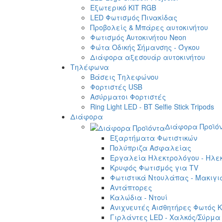
Εξωτερικό ΚΙΤ RGB
LED Φωτισμός Πινακίδας
Προβολείς & Μπάρες αυτοκινήτου
Φωτισμός Αυτοκινήτου Neon
Φώτα Οδικής Σήμανσης - Όγκου
Διάφορα αξεσουάρ αυτοκινήτου
Τηλέφωνα
Βάσεις Τηλεφώνου
Φορτιστές USB
Ασύρματοι Φορτιστές
Ring Light LED - BT Selfie Stick Tripods
Διάφορα
Διάφορα Προϊό
Εξαρτήματα Φωτιστικών
Πολύπριζα Ασφαλείας
Εργαλεία Ηλεκτρολόγου - Ηλεκ
Κρυφός Φωτισμός για TV
Φωτιστικά Ντουλάπας - Μακιγι
Αντάπτορες
Καλώδια - Ντουί
Ανιχνευτές Αισθητήρες Φωτός Κ
Γιρλάντες LED - Χαλκός/Σύρμα