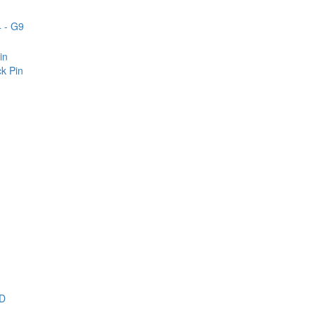
 - G9
in
k Pin
D