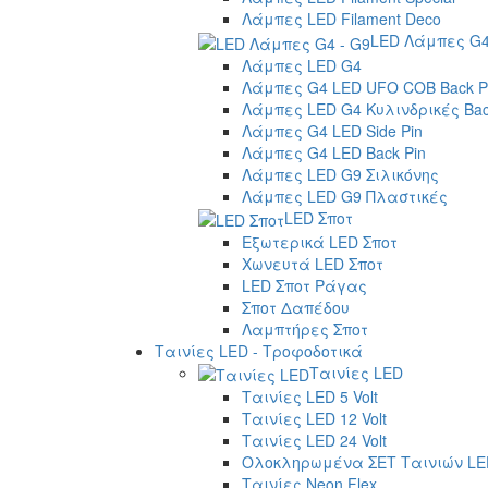
Λάμπες LED Filament Deco
LED Λάμπες G4
Λάμπες LED G4
Λάμπες G4 LED UFO COB Back P
Λάμπες LED G4 Κυλινδρικές Bac
Λάμπες G4 LED Side Pin
Λάμπες G4 LED Back Pin
Λάμπες LED G9 Σιλικόνης
Λάμπες LED G9 Πλαστικές
LED Σποτ
Εξωτερικά LED Σποτ
Χωνευτά LED Σποτ
LED Σποτ Ράγας
Σποτ Δαπέδου
Λαμπτήρες Σποτ
Ταινίες LED - Τροφοδοτικά
Ταινίες LED
Ταινίες LED 5 Volt
Ταινίες LED 12 Volt
Ταινίες LED 24 Volt
Ολοκληρωμένα ΣΕΤ Ταινιών LE
Ταινίες Neon Flex