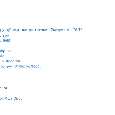
Γραμμικά φωτιστικά - Σκαφάκια - Τ5 T8
οίχου
 IP65
θορίου
ρίου
ια Φθορίου
τά φωτιστικά δαπέδου
ομοι
ός Φωτισμός