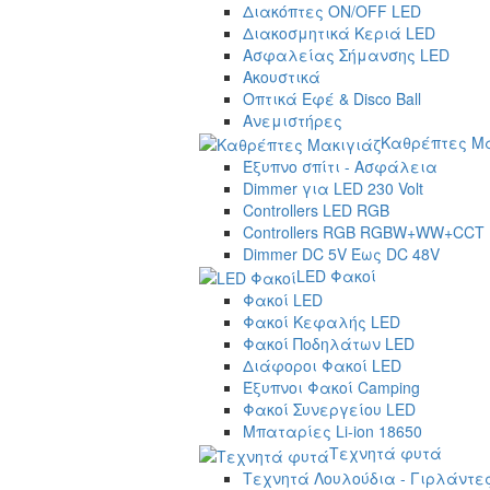
Διακόπτες ON/OFF LED
Διακοσμητικά Κεριά LED
Ασφαλείας Σήμανσης LED
Ακουστικά
Οπτικά Εφέ & Disco Ball
Ανεμιστήρες
Καθρέπτες Μα
Έξυπνο σπίτι - Ασφάλεια
Dimmer για LED 230 Volt
Controllers LED RGB
Controllers RGB RGBW+WW+CCT
Dimmer DC 5V Έως DC 48V
LED Φακοί
Φακοί LED
Φακοί Κεφαλής LED
Φακοί Ποδηλάτων LED
Διάφοροι Φακοί LED
Έξυπνοι Φακοί Camping
Φακοί Συνεργείου LED
Μπαταρίες Li-ion 18650
Τεχνητά φυτά
Τεχνητά Λουλούδια - Γιρλάντε