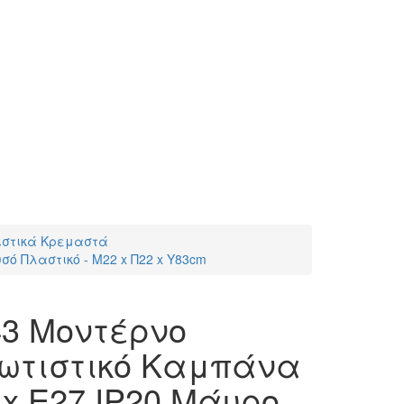
ιστικά Κρεμαστά
ό Πλαστικό - Μ22 x Π22 x Υ83cm
43 Μοντέρνο
ωτιστικό Καμπάνα
x E27 IP20 Μάυρο