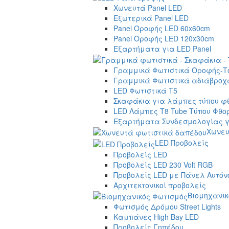
Χωνευτά Panel LED
Εξωτερικά Panel LED
Panel Οροφής LED 60x60cm
Panel Οροφής LED 120x30cm
Εξαρτήματα για LED Panel
Γραμμικά Φωτιστικά Οροφής-Τ
Γραμμικά Φωτιστικά αδιάβροχα
LED Φωτιστικά T5
Σκαφάκια για λάμπες τύπου φ
LED Λάμπες T8 Tube Τύπου Φθο
Εξαρτήματα Συνδεσμολογίας γ
Χωνευ
LED Προβολείς
Προβολείς LED
Προβολείς LED 230 Volt RGB
Προβολείς LED με Πάνελ Αυτόν
Αρχιτεκτονικοί προβολείς
Βιομηχανικ
Φωτισμός Δρόμου Street Lights
Καμπάνες High Bay LED
Προβολείς Γηπέδου