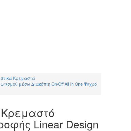
ιστικά Κρεμαστά
τισμού μέσω Διακόπτη On/Off All In One Ψυχρό
 Κρεμαστό
ροφής Linear Design