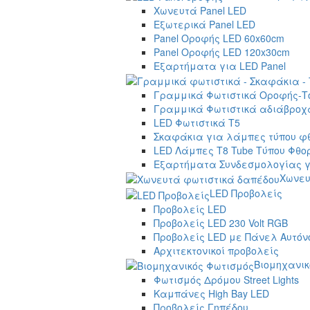
Χωνευτά Panel LED
Εξωτερικά Panel LED
Panel Οροφής LED 60x60cm
Panel Οροφής LED 120x30cm
Εξαρτήματα για LED Panel
Γραμμικά Φωτιστικά Οροφής-Τ
Γραμμικά Φωτιστικά αδιάβροχα
LED Φωτιστικά T5
Σκαφάκια για λάμπες τύπου φ
LED Λάμπες T8 Tube Τύπου Φθο
Εξαρτήματα Συνδεσμολογίας γ
Χωνευ
LED Προβολείς
Προβολείς LED
Προβολείς LED 230 Volt RGB
Προβολείς LED με Πάνελ Αυτόν
Αρχιτεκτονικοί προβολείς
Βιομηχανικ
Φωτισμός Δρόμου Street Lights
Καμπάνες High Bay LED
Προβολείς Γηπέδου