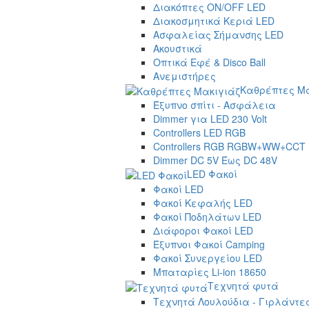
Διακόπτες ON/OFF LED
Διακοσμητικά Κεριά LED
Ασφαλείας Σήμανσης LED
Ακουστικά
Οπτικά Εφέ & Disco Ball
Ανεμιστήρες
Καθρέπτες Μα
Έξυπνο σπίτι - Ασφάλεια
Dimmer για LED 230 Volt
Controllers LED RGB
Controllers RGB RGBW+WW+CCT
Dimmer DC 5V Έως DC 48V
LED Φακοί
Φακοί LED
Φακοί Κεφαλής LED
Φακοί Ποδηλάτων LED
Διάφοροι Φακοί LED
Έξυπνοι Φακοί Camping
Φακοί Συνεργείου LED
Μπαταρίες Li-ion 18650
Τεχνητά φυτά
Τεχνητά Λουλούδια - Γιρλάντε