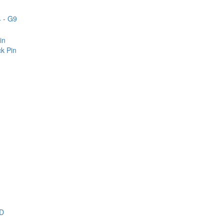
 - G9
in
k Pin
D