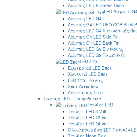
Λάμπες LED Filament Deco
LED Λάμπες G4
Λάμπες LED G4
Λάμπες G4 LED UFO COB Back P
Λάμπες LED G4 Κυλινδρικές Bac
Λάμπες G4 LED Side Pin
Λάμπες G4 LED Back Pin
Λάμπες LED G9 Σιλικόνης
Λάμπες LED G9 Πλαστικές
LED Σποτ
Εξωτερικά LED Σποτ
Χωνευτά LED Σποτ
LED Σποτ Ράγας
Σποτ Δαπέδου
Λαμπτήρες Σποτ
Ταινίες LED - Τροφοδοτικά
Ταινίες LED
Ταινίες LED 5 Volt
Ταινίες LED 12 Volt
Ταινίες LED 24 Volt
Ολοκληρωμένα ΣΕΤ Ταινιών LE
Ταινίες Neon Flex