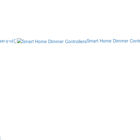
κιγιάζ
Smart Home Dimmer Contr
ς