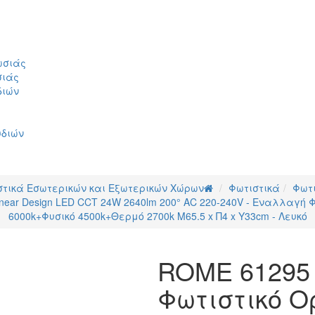
ωσιάς
σιάς
διών
υδιών
στικά Εσωτερικών και Εξωτερικών Χώρων
Φωτιστικά
Φωτ
ar Design LED CCT 24W 2640lm 200° AC 220-240V - Εναλλαγή Φω
6000k+Φυσικό 4500k+Θερμό 2700k Μ65.5 x Π4 x Υ33cm - Λευκό
ROME 61295
Φωτιστικό Ο