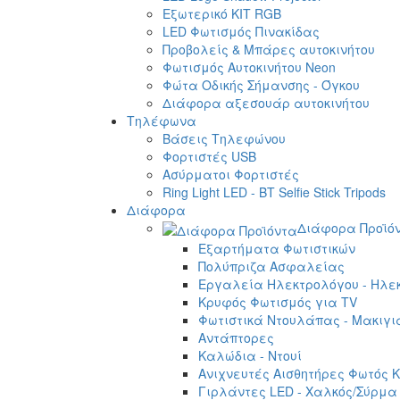
Εξωτερικό ΚΙΤ RGB
LED Φωτισμός Πινακίδας
Προβολείς & Μπάρες αυτοκινήτου
Φωτισμός Αυτοκινήτου Neon
Φώτα Οδικής Σήμανσης - Όγκου
Διάφορα αξεσουάρ αυτοκινήτου
Τηλέφωνα
Βάσεις Τηλεφώνου
Φορτιστές USB
Ασύρματοι Φορτιστές
Ring Light LED - BT Selfie Stick Tripods
Διάφορα
Διάφορα Προϊό
Εξαρτήματα Φωτιστικών
Πολύπριζα Ασφαλείας
Εργαλεία Ηλεκτρολόγου - Ηλεκ
Κρυφός Φωτισμός για TV
Φωτιστικά Ντουλάπας - Μακιγι
Αντάπτορες
Καλώδια - Ντουί
Ανιχνευτές Αισθητήρες Φωτός Κ
Γιρλάντες LED - Χαλκός/Σύρμα