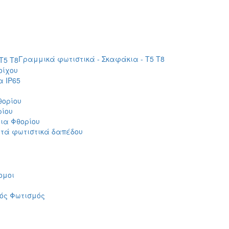
Γραμμικά φωτιστικά - Σκαφάκια - Τ5 T8
οίχου
 IP65
θορίου
ρίου
ια Φθορίου
τά φωτιστικά δαπέδου
ομοι
ός Φωτισμός