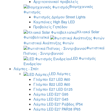
Αρχιτεκτονικοί προβολείς
Βιομηχανικός
Φωτισμός
Φωτισμός Δρόμου Street Lights
Καμπάνες High Bay LED
Προβολείς Γηπέδου
Ηλιακά Solar
Φωτοβολταϊκά
Φωτιστικά Ανάπτυξης Φυτών
Φωτιστικά
Πισίνας - Συντριβανιού
LED Φωτισμός
Ενυδρείου
Λάμπες - Σπότ
LED Λάμπες
Γλόμποι E27 LED A60
Γλόμποι B22 LED A60
Γλόμποι E27 LED G125
Λάμπα LED E27 G95
Λάμπα LED E27 G45
Λάμπα LED E27 Ράβδος IP54
Λάμπα LED E27 PAR38 IP65