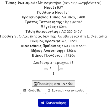
Τύπος Φωτισμού :
Με Λαμπτήρα (Δεν περιλαμβάνεται)
Ντουί :
E27
Ποσότητα Ντουί :
1
Προτεινόμενος Τύπος Λάμπας :
A60
Τρόπος Τοποθέτησης :
Κρεμαστό
Μέγεθος :
60εκ
Τάση Λειτουργίας :
AC 220-240V
Προσοχή :
Ο Λαμπτήρας δεν Περιλαμβάνεται στη Συσκευασία
Βαθμός Προστασίας :
IP20
Διαστάσεις Προϊόντος :
60 x 60 x 55εκ
Μήκος Ανάρτησης :
130εκ
Βάρος Προϊόντος :
1720g
Διαθέσιμα τεμάχια: 16
Minus
Plus
!
Προσθήκη στο καλάθι
GloboStar
Ερώτηση για το προϊόν
Κοινοποίηση