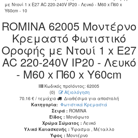
ROMINA 62005 Μοντέρνο
Κρεμαστό Φωτιστικό
Οροφής με Ντουί 1 x E27
AC 220-240V IP20 - Λευκό
- Μ60 x Π60 x Υ60cm
Κωδικός προϊόντος:
62005
(0)
Αξιολόγηση
70.16
€
/ τεμάχιο
Διαθέσιμο για αποστολή
Κατηγορία:
Φωτιστικά Κρεμαστά
Σειρά :
ROMINA
Είδος :
Μονόφωτο
Χρώμα Σώματος :
Λευκό
Υλικό Κατασκευής :
Ύφασμα , Μέταλλο
Ύφος :
Μοντέρνο