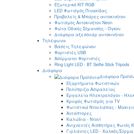
Εξωτερικό ΚΙΤ RGB
LED Φωτισμός Πινακίδας
Προβολείς & Μπάρες αυτοκινήτου
Φωτισμός Αυτοκινήτου Neon
Φώτα Οδικής Σήμανσης - Όγκου
Διάφορα αξεσουάρ αυτοκινήτου
Τηλέφωνα
Βάσεις Τηλεφώνου
Φορτιστές USB
Ασύρματοι Φορτιστές
Ring Light LED - BT Selfie Stick Tripods
Διάφορα
Διάφορα Προϊό
Εξαρτήματα Φωτιστικών
Πολύπριζα Ασφαλείας
Εργαλεία Ηλεκτρολόγου - Ηλεκ
Κρυφός Φωτισμός για TV
Φωτιστικά Ντουλάπας - Μακιγι
Αντάπτορες
Καλώδια - Ντουί
Ανιχνευτές Αισθητήρες Φωτός Κ
Γιρλάντες LED - Χαλκός/Σύρμα