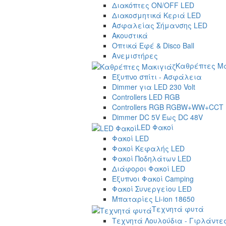
Διακόπτες ON/OFF LED
Διακοσμητικά Κεριά LED
Ασφαλείας Σήμανσης LED
Ακουστικά
Οπτικά Εφέ & Disco Ball
Ανεμιστήρες
Καθρέπτες Μα
Έξυπνο σπίτι - Ασφάλεια
Dimmer για LED 230 Volt
Controllers LED RGB
Controllers RGB RGBW+WW+CCT
Dimmer DC 5V Έως DC 48V
LED Φακοί
Φακοί LED
Φακοί Κεφαλής LED
Φακοί Ποδηλάτων LED
Διάφοροι Φακοί LED
Έξυπνοι Φακοί Camping
Φακοί Συνεργείου LED
Μπαταρίες Li-ion 18650
Τεχνητά φυτά
Τεχνητά Λουλούδια - Γιρλάντε