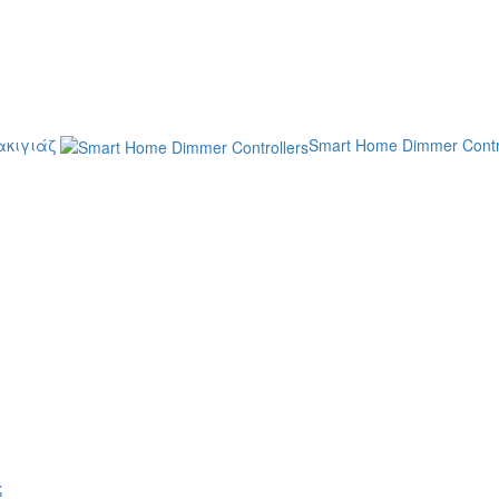
κιγιάζ
Smart Home Dimmer Contr
ς