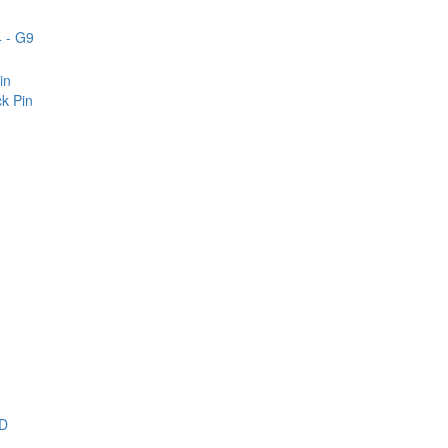
 - G9
in
k Pin
D