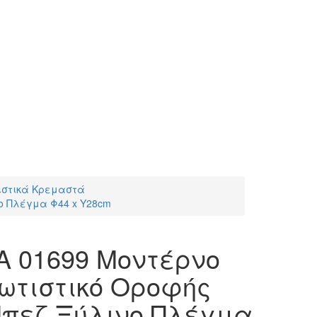
ιστικά Κρεμαστά
ο Πλέγμα Φ44 x Υ28cm
A 01699 Μοντέρνο
ωτιστικό Οροφής
πεζ Ξύλινο Πλέγμα