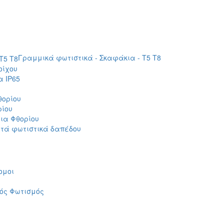
Γραμμικά φωτιστικά - Σκαφάκια - Τ5 T8
οίχου
 IP65
θορίου
ρίου
ια Φθορίου
τά φωτιστικά δαπέδου
ομοι
ός Φωτισμός