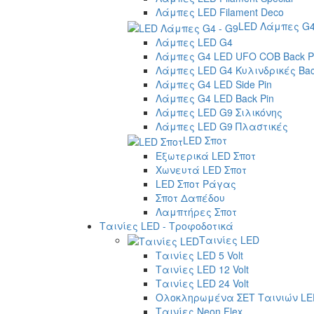
Λάμπες LED Filament Deco
LED Λάμπες G4
Λάμπες LED G4
Λάμπες G4 LED UFO COB Back P
Λάμπες LED G4 Κυλινδρικές Bac
Λάμπες G4 LED Side Pin
Λάμπες G4 LED Back Pin
Λάμπες LED G9 Σιλικόνης
Λάμπες LED G9 Πλαστικές
LED Σποτ
Εξωτερικά LED Σποτ
Χωνευτά LED Σποτ
LED Σποτ Ράγας
Σποτ Δαπέδου
Λαμπτήρες Σποτ
Ταινίες LED - Τροφοδοτικά
Ταινίες LED
Ταινίες LED 5 Volt
Ταινίες LED 12 Volt
Ταινίες LED 24 Volt
Ολοκληρωμένα ΣΕΤ Ταινιών LE
Ταινίες Neon Flex