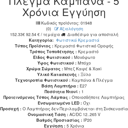
Πλέγμα Καμπάνα - 5
Χρόνια Εγγύηση
Κωδικός προϊόντος:
01948
(0)
Αξιολόγηση
152.33
€
92.54
€
/ τεμάχιο
Διαθέσιμο για αποστολή
Κατηγορία:
Φωτιστικά Κρεμαστά
Τύπος Προϊόντος :
Κρεμαστό Φωτιστικό Οροφής
Τρόπος Τοποθέτησης :
Κρεμαστό
Είδος Φωτιστικού :
Μονόφωτο
Ύφος Φωτιστικού :
Μπόχο
Χρώμα Σώματος :
Μπεζ Καφέ & Χακί
Υλικό Κατασκευής :
Ξύλο
Τεχνοτροπία Φωτιστικού :
Καμπάνα & Πλέγμα
Βάση Λαμπτήρα :
E27
Ποσότητα Ντουί :
1
Προτεινόμενος Τύπος Λάμπας :
Οποιοσδήποτε Λαμπτήρας
Ενσωματωμένο LED :
Όχι
Προσοχή :
Ο Λαμπτήρας δεν Περιλαμβάνεται στη Συσκευασία
Ονομαστική Τάση :
AC/DC 12..265 V
Βαθμός Προστασίας :
IP20
Εγγύηση :
5 Χρόνια