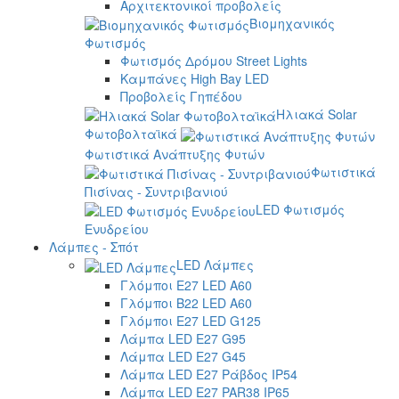
Αρχιτεκτονικοί προβολείς
Βιομηχανικός
Φωτισμός
Φωτισμός Δρόμου Street Lights
Καμπάνες High Bay LED
Προβολείς Γηπέδου
Ηλιακά Solar
Φωτοβολταϊκά
Φωτιστικά Ανάπτυξης Φυτών
Φωτιστικά
Πισίνας - Συντριβανιού
LED Φωτισμός
Ενυδρείου
Λάμπες - Σπότ
LED Λάμπες
Γλόμποι E27 LED A60
Γλόμποι B22 LED A60
Γλόμποι E27 LED G125
Λάμπα LED E27 G95
Λάμπα LED E27 G45
Λάμπα LED E27 Ράβδος IP54
Λάμπα LED E27 PAR38 IP65