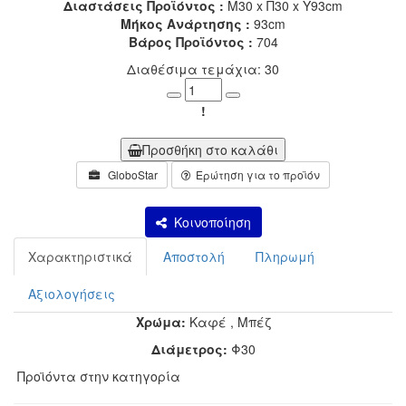
Διαστάσεις Προϊόντος :
Μ30 x Π30 x Υ93cm
Μήκος Ανάρτησης :
93cm
Βάρος Προϊόντος :
704
Διαθέσιμα τεμάχια: 30
Minus
Plus
!
Προσθήκη στο καλάθι
GloboStar
Ερώτηση για το προϊόν
Κοινοποίηση
Χαρακτηριστικά
Αποστολή
Πληρωμή
Αξιολογήσεις
Χρώμα:
Καφέ
,
Μπέζ
Διάμετρος:
Φ30
Προϊόντα στην κατηγορία