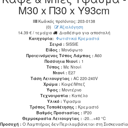
Μ30 x Π30 x Υ93cm
Κωδικός προϊόντος:
203-0138
(0)
Αξιολόγηση
14.39
€
/ τεμάχιο
Διαθέσιμο για αποστολή
Κατηγορία:
Φωτιστικά Κρεμαστά
Σειρά :
SISSIE
Είδος :
Μονόφωτο
Προτεινόμενος Τύπος Λάμπας :
A60
Ποσότητα Ντουί :
1
Τύπος :
Με Ντουί
Ντουί :
E27
Τάση Λειτουργίας :
AC 220-240V
Χρώμα :
Καφέ/Μπεζ
Ύφος :
Μοντέρνο
Τεχνοτροπία :
Καπέλο
Υλικό :
Ύφασμα
Τρόπος Τοποθέτησης :
Κρεμαστό
Βαθμός Προστασίας :
IP20
Θερμοκρασία Λειτουργίας :
-20…+40 °C
Προσοχή :
Ο Λαμπτήρας δεν Περιλαμβάνεται στη Συσκευασία