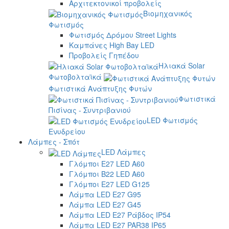
Αρχιτεκτονικοί προβολείς
Βιομηχανικός
Φωτισμός
Φωτισμός Δρόμου Street Lights
Καμπάνες High Bay LED
Προβολείς Γηπέδου
Ηλιακά Solar
Φωτοβολταϊκά
Φωτιστικά Ανάπτυξης Φυτών
Φωτιστικά
Πισίνας - Συντριβανιού
LED Φωτισμός
Ενυδρείου
Λάμπες - Σπότ
LED Λάμπες
Γλόμποι E27 LED A60
Γλόμποι B22 LED A60
Γλόμποι E27 LED G125
Λάμπα LED E27 G95
Λάμπα LED E27 G45
Λάμπα LED E27 Ράβδος IP54
Λάμπα LED E27 PAR38 IP65