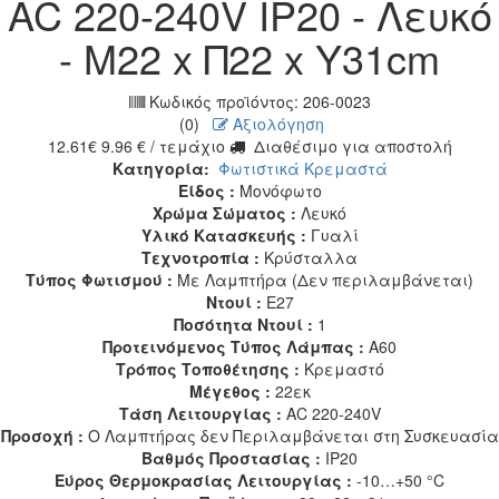
AC 220-240V IP20 - Λευκό
- Μ22 x Π22 x Υ31cm
Κωδικός προϊόντος:
206-0023
(0)
Αξιολόγηση
12.61
€
9.96
€
/ τεμάχιο
Διαθέσιμο για αποστολή
Κατηγορία:
Φωτιστικά Κρεμαστά
Είδος :
Μονόφωτο
Χρώμα Σώματος :
Λευκό
Υλικό Κατασκευής :
Γυαλί
Τεχνοτροπία :
Κρύσταλλα
Τύπος Φωτισμού :
Με Λαμπτήρα (Δεν περιλαμβάνεται)
Ντουί :
E27
Ποσότητα Ντουί :
1
Προτεινόμενος Τύπος Λάμπας :
A60
Τρόπος Τοποθέτησης :
Κρεμαστό
Μέγεθος :
22εκ
Τάση Λειτουργίας :
AC 220-240V
Προσοχή :
Ο Λαμπτήρας δεν Περιλαμβάνεται στη Συσκευασία
Βαθμός Προστασίας :
IP20
Εύρος Θερμοκρασίας Λειτουργίας :
-10…+50 °C