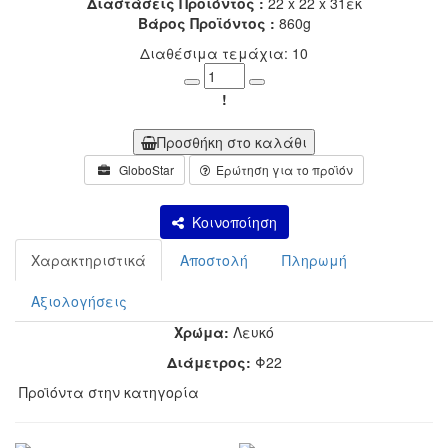
Διαστάσεις Προϊόντος :
22 x 22 x 31εκ
Βάρος Προϊόντος :
860g
Διαθέσιμα τεμάχια: 10
Minus
Plus
!
Προσθήκη στο καλάθι
GloboStar
Ερώτηση για το προϊόν
Κοινοποίηση
Χαρακτηριστικά
Αποστολή
Πληρωμή
Αξιολογήσεις
Χρώμα:
Λευκό
Διάμετρος:
Φ22
Προϊόντα στην κατηγορία