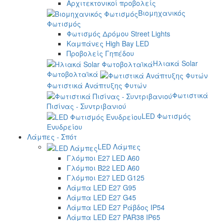
Αρχιτεκτονικοί προβολείς
Βιομηχανικός
Φωτισμός
Φωτισμός Δρόμου Street Lights
Καμπάνες High Bay LED
Προβολείς Γηπέδου
Ηλιακά Solar
Φωτοβολταϊκά
Φωτιστικά Ανάπτυξης Φυτών
Φωτιστικά
Πισίνας - Συντριβανιού
LED Φωτισμός
Ενυδρείου
Λάμπες - Σπότ
LED Λάμπες
Γλόμποι E27 LED A60
Γλόμποι B22 LED A60
Γλόμποι E27 LED G125
Λάμπα LED E27 G95
Λάμπα LED E27 G45
Λάμπα LED E27 Ράβδος IP54
Λάμπα LED E27 PAR38 IP65