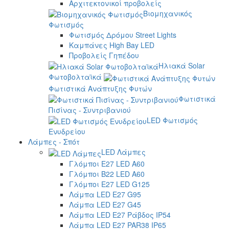
Αρχιτεκτονικοί προβολείς
Βιομηχανικός
Φωτισμός
Φωτισμός Δρόμου Street Lights
Καμπάνες High Bay LED
Προβολείς Γηπέδου
Ηλιακά Solar
Φωτοβολταϊκά
Φωτιστικά Ανάπτυξης Φυτών
Φωτιστικά
Πισίνας - Συντριβανιού
LED Φωτισμός
Ενυδρείου
Λάμπες - Σπότ
LED Λάμπες
Γλόμποι E27 LED A60
Γλόμποι B22 LED A60
Γλόμποι E27 LED G125
Λάμπα LED E27 G95
Λάμπα LED E27 G45
Λάμπα LED E27 Ράβδος IP54
Λάμπα LED E27 PAR38 IP65