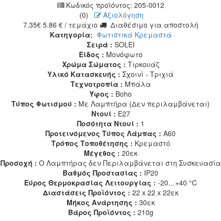
Κωδικός προϊόντος:
205-0012
(0)
Αξιολόγηση
7.35
€
5.86
€
/ τεμάχιο
Διαθέσιμο για αποστολή
Κατηγορία:
Φωτιστικά Κρεμαστά
Σειρά :
SOLEI
Είδος :
Μονόφωτο
Χρώμα Σώματος :
Τιρκουάζ
Υλικό Κατασκευής :
Σχοινί - Τριχιά
Τεχνοτροπία :
Μπάλα
Ύφος :
Boho
Τύπος Φωτισμού :
Με Λαμπτήρα (Δεν περιλαμβάνεται)
Ντουί :
E27
Ποσότητα Ντουί :
1
Προτεινόμενος Τύπος Λάμπας :
A60
Τρόπος Τοποθέτησης :
Κρεμαστό
Μέγεθος :
20εκ
Προσοχή :
Ο Λαμπτήρας δεν Περιλαμβάνεται στη Συσκευασία
Βαθμός Προστασίας :
IP20
Εύρος Θερμοκρασίας Λειτουργίας :
-20…+40 °C
Διαστάσεις Προϊόντος :
22 x 22 x 22εκ
Μήκος Ανάρτησης :
30εκ
Βάρος Προϊόντος :
210g