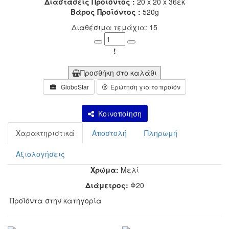
Διαστάσεις Προϊόντος :
20 x 20 x 36εκ
Βάρος Προϊόντος :
520g
Διαθέσιμα τεμάχια: 15
Minus
Plus
!
Προσθήκη στο καλάθι
GloboStar
Ερώτηση για το προϊόν
Κοινοποίηση
Χαρακτηριστικά
Αποστολή
Πληρωμή
Αξιολογήσεις
Χρώμα:
Μελί
Διάμετρος:
Φ20
Προϊόντα στην κατηγορία