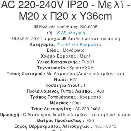
AC 220-240V IP20 - Mελί -
Μ20 x Π20 x Υ36cm
Κωδικός προϊόντος:
206-0035
(0)
Αξιολόγηση
39.84
€
31.20
€
/ τεμάχιο
Διαθέσιμο για αποστολή
Κατηγορία:
Φωτιστικά Κρεμαστά
Είδος :
Μονόφωτο
Χρώμα Σώματος :
Μελί
Υλικό Κατασκευής :
Γυαλί
Τεχνοτροπία :
Κρύσταλλα
Τύπος Φωτισμού :
Με Λαμπτήρα (Δεν περιλαμβάνεται)
Ντουί :
E27
Ποσότητα Ντουί :
1
Προτεινόμενος Τύπος Λάμπας :
A60
Τρόπος Τοποθέτησης :
Κρεμαστό
Μέγεθος :
20εκ
Τάση Λειτουργίας :
AC 220-240V
Προσοχή :
Ο Λαμπτήρας δεν Περιλαμβάνεται στη Συσκευασία
Βαθμός Προστασίας :
IP20
Εύρος Θερμοκρασίας Λειτουργίας :
-10…+50 °C