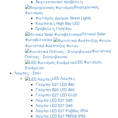
Αρχιτεκτονικοί προβολείς
Βιομηχανικός
Φωτισμός
Φωτισμός Δρόμου Street Lights
Καμπάνες High Bay LED
Προβολείς Γηπέδου
Ηλιακά Solar
Φωτοβολταϊκά
Φωτιστικά Ανάπτυξης Φυτών
Φωτιστικά
Πισίνας - Συντριβανιού
LED Φωτισμός
Ενυδρείου
Λάμπες - Σπότ
LED Λάμπες
Γλόμποι E27 LED A60
Γλόμποι B22 LED A60
Γλόμποι E27 LED G125
Λάμπα LED E27 G95
Λάμπα LED E27 G45
Λάμπα LED E27 Ράβδος IP54
Λάμπα LED E27 PAR38 IP65