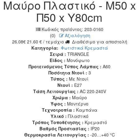
Μαύρο Πλαστικό - Μ50 x
Π50 x Υ80cm
Κωδικός προϊόντος:
203-0160
(0)
Αξιολόγηση
26.08
€
21.60
€
/ τεμάχιο
Διαθέσιμο για αποστολή
Κατηγορία:
Φωτιστικά Κρεμαστά
Σειρά :
TRIANGLE
Είδος :
Μονόφωτο
Προτεινόμενος Τύπος Λάμπας :
A60
Ποσότητα Ντουί :
3
Τύπος :
Με Ντουί
Ντουί :
E27
Τάση Λειτουργίας :
AC 220-240V
Χρώμα :
Μαύρο
Ύφος :
Μοντέρνο
Τεχνοτροπία :
Καμπάνα
Υλικό :
Πλαστικό
Τρόπος Τοποθέτησης :
Κρεμαστό
Βαθμός Προστασίας :
IP20
Θερμοκρασία Λειτουργίας :
-20…+40 °C