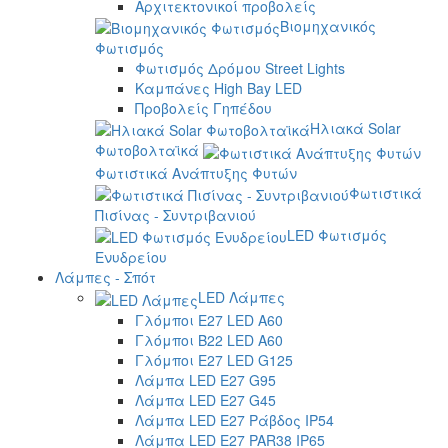
Αρχιτεκτονικοί προβολείς
Βιομηχανικός
Φωτισμός
Φωτισμός Δρόμου Street Lights
Καμπάνες High Bay LED
Προβολείς Γηπέδου
Ηλιακά Solar
Φωτοβολταϊκά
Φωτιστικά Ανάπτυξης Φυτών
Φωτιστικά
Πισίνας - Συντριβανιού
LED Φωτισμός
Ενυδρείου
Λάμπες - Σπότ
LED Λάμπες
Γλόμποι E27 LED A60
Γλόμποι B22 LED A60
Γλόμποι E27 LED G125
Λάμπα LED E27 G95
Λάμπα LED E27 G45
Λάμπα LED E27 Ράβδος IP54
Λάμπα LED E27 PAR38 IP65