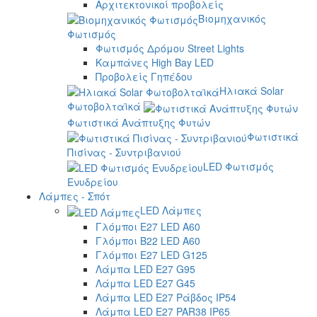
Αρχιτεκτονικοί προβολείς
Βιομηχανικός
Φωτισμός
Φωτισμός Δρόμου Street Lights
Καμπάνες High Bay LED
Προβολείς Γηπέδου
Ηλιακά Solar
Φωτοβολταϊκά
Φωτιστικά Ανάπτυξης Φυτών
Φωτιστικά
Πισίνας - Συντριβανιού
LED Φωτισμός
Ενυδρείου
Λάμπες - Σπότ
LED Λάμπες
Γλόμποι E27 LED A60
Γλόμποι B22 LED A60
Γλόμποι E27 LED G125
Λάμπα LED E27 G95
Λάμπα LED E27 G45
Λάμπα LED E27 Ράβδος IP54
Λάμπα LED E27 PAR38 IP65