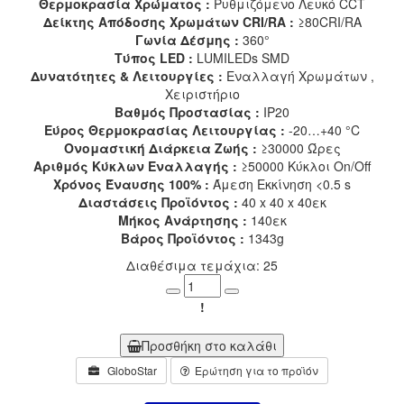
Θερμοκρασία Χρώματος :
Ρυθμιζόμενο Λευκό CCT
Δείκτης Απόδοσης Χρωμάτων CRI/RA :
≥80CRI/RA
Γωνία Δέσμης :
360°
Τύπος LED :
LUMILEDs SMD
Δυνατότητες & Λειτουργίες :
Εναλλαγή Χρωμάτων ,
Χειριστήριο
Βαθμός Προστασίας :
IP20
Εύρος Θερμοκρασίας Λειτουργίας :
-20…+40 °C
Ονομαστική Διάρκεια Ζωής :
≥30000 Ώρες
Αριθμός Κύκλων Εναλλαγής :
≥50000 Κύκλοι On/Off
Χρόνος Έναυσης 100% :
Άμεση Εκκίνηση <0.5 s
Διαστάσεις Προϊόντος :
40 x 40 x 40εκ
Μήκος Ανάρτησης :
140εκ
Βάρος Προϊόντος :
1343g
Διαθέσιμα τεμάχια: 25
Minus
Plus
!
Προσθήκη στο καλάθι
GloboStar
Ερώτηση για το προϊόν