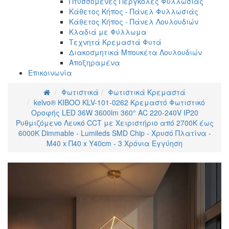
Πτυσσόμενες Πέργκολες Φυλλωσιάς
Κάθετος Κήπος - Πάνελ Φυλλωσιάς
Κάθετος Κήπος - Πάνελ Λουλουδιών
Κλαδιά με Φύλλωμα
Τεχνητά Κρεμαστά Φυτά
Διακοσμητικά Μπουκέτα Λουλουδιών
Αποξηραμένα
Επικοινωνία
Φωτιστικά
Φωτιστικά Κρεμαστά
kelvo® KIBOO KLV-101-0262 Κρεμαστό Φωτιστικό
Οροφής LED 36W 3600lm 360° AC 220-240V IP20
Ρυθμιζόμενο Λευκό CCT με Χειριστήριο από 2700K έως
6000K Dimmable - Lumileds SMD Chip - Χρυσό Πλατίνα -
Μ40 x Π40 x Υ40cm - 3 Χρόνια Εγγύηση