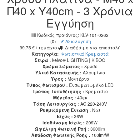
Π40 x Υ40cm - 3 Χρόνια
Εγγύηση
Κωδικός προϊόντος:
KLV-101-0262
(0)
Αξιολόγηση
99.75
€
/ τεμάχιο
Διαθέσιμο για αποστολή
Κατηγορία:
Φωτιστικά Κρεμαστά
Σειρά :
kelvo® LIGHTING | KIBOO
Χρώμα Σώματος :
Χρυσό
Υλικό Κατασκευής :
Αλουμίνιο
Ύφος :
Μοντέρνο
Τύπος Φωτισμού :
Ενσωματωμένο LED
Τρόπος Τοποθέτησης :
Κρεμαστό
Μέγεθος :
40εκ
Τάση Λειτουργίας :
AC 220-240V
Ρυθμιζόμενη Ένταση :
Ναι
Ισχύς :
36W
Ισοδύναμη Ισχύς :
209W
Ωφέλιμη Φωτεινή Ροή :
3600lm
Απόδοση Φωτεινής Ροής :
100lm/W