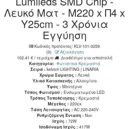
Lumileds SMD Chip -
Λευκό Ματ - Μ220 x Π4 x
Υ25cm - 3 Χρόνια
Εγγύηση
Κωδικός προϊόντος:
KLV-101-0259
(0)
Αξιολόγηση
102.41
€
/ τεμάχιο
Διαθέσιμο για αποστολή
Κατηγορία:
Φωτιστικά Κρεμαστά
Σειρά :
kelvo® LIGHTING | LINARIA
Χρώμα Σώματος :
Λευκό
Υλικό Κατασκευής :
Αλουμίνιο
Ύφος :
Μοντέρνο
Τύπος Φωτισμού :
Ενσωματωμένο LED
Τρόπος Τοποθέτησης :
Κρεμαστό
Μέγεθος :
220εκ
Τάση Λειτουργίας :
AC 220-240V
Ρυθμιζόμενη Ένταση :
Ναι
Ισχύς :
72W
Ισοδύναμη Ισχύς :
417W