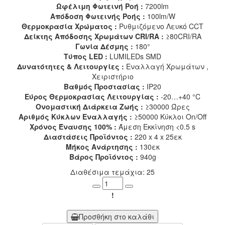
Ωφέλιμη Φωτεινή Ροή :
7200lm
Απόδοση Φωτεινής Ροής :
100lm/W
Θερμοκρασία Χρώματος :
Ρυθμιζόμενο Λευκό CCT
Δείκτης Απόδοσης Χρωμάτων CRI/RA :
≥80CRI/RA
Γωνία Δέσμης :
180°
Τύπος LED :
LUMILEDs SMD
Δυνατότητες & Λειτουργίες :
Εναλλαγή Χρωμάτων ,
Χειριστήριο
Βαθμός Προστασίας :
IP20
Εύρος Θερμοκρασίας Λειτουργίας :
-20…+40 °C
Ονομαστική Διάρκεια Ζωής :
≥30000 Ώρες
Αριθμός Κύκλων Εναλλαγής :
≥50000 Κύκλοι On/Off
Χρόνος Έναυσης 100% :
Άμεση Εκκίνηση <0.5 s
Διαστάσεις Προϊόντος :
220 x 4 x 25εκ
Μήκος Ανάρτησης :
130εκ
Βάρος Προϊόντος :
940g
Διαθέσιμα τεμάχια: 25
Minus
Plus
!
Προσθήκη στο καλάθι