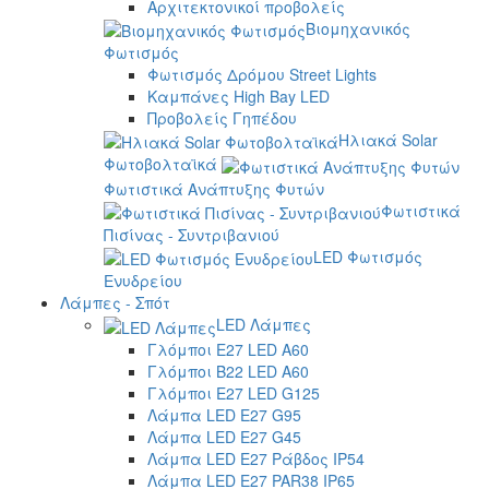
Αρχιτεκτονικοί προβολείς
Βιομηχανικός
Φωτισμός
Φωτισμός Δρόμου Street Lights
Καμπάνες High Bay LED
Προβολείς Γηπέδου
Ηλιακά Solar
Φωτοβολταϊκά
Φωτιστικά Ανάπτυξης Φυτών
Φωτιστικά
Πισίνας - Συντριβανιού
LED Φωτισμός
Ενυδρείου
Λάμπες - Σπότ
LED Λάμπες
Γλόμποι E27 LED A60
Γλόμποι B22 LED A60
Γλόμποι E27 LED G125
Λάμπα LED E27 G95
Λάμπα LED E27 G45
Λάμπα LED E27 Ράβδος IP54
Λάμπα LED E27 PAR38 IP65