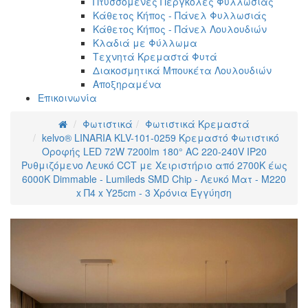
Πτυσσόμενες Πέργκολες Φυλλωσιάς
Κάθετος Κήπος - Πάνελ Φυλλωσιάς
Κάθετος Κήπος - Πάνελ Λουλουδιών
Κλαδιά με Φύλλωμα
Τεχνητά Κρεμαστά Φυτά
Διακοσμητικά Μπουκέτα Λουλουδιών
Αποξηραμένα
Επικοινωνία
Φωτιστικά
Φωτιστικά Κρεμαστά
kelvo® LINARIA KLV-101-0259 Κρεμαστό Φωτιστικό
Οροφής LED 72W 7200lm 180° AC 220-240V IP20
Ρυθμιζόμενο Λευκό CCT με Χειριστήριο από 2700K έως
6000K Dimmable - Lumileds SMD Chip - Λευκό Ματ - Μ220
x Π4 x Υ25cm - 3 Χρόνια Εγγύηση