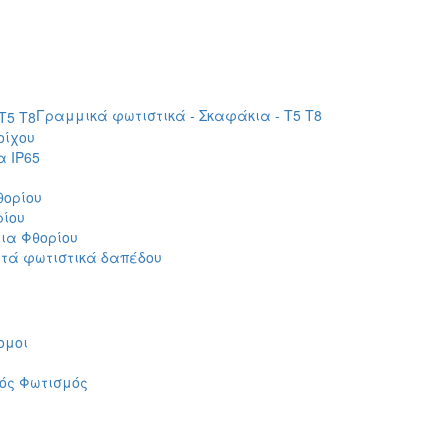
Γραμμικά φωτιστικά - Σκαφάκια - Τ5 T8
οίχου
 IP65
θορίου
ρίου
ια Φθορίου
τά φωτιστικά δαπέδου
ομοι
ός Φωτισμός