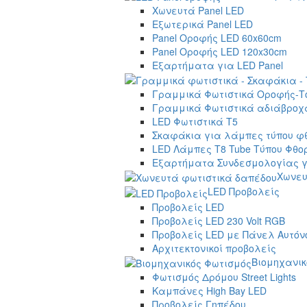
Χωνευτά Panel LED
Εξωτερικά Panel LED
Panel Οροφής LED 60x60cm
Panel Οροφής LED 120x30cm
Εξαρτήματα για LED Panel
Γραμμικά Φωτιστικά Οροφής-Τ
Γραμμικά Φωτιστικά αδιάβροχα
LED Φωτιστικά T5
Σκαφάκια για λάμπες τύπου φ
LED Λάμπες T8 Tube Τύπου Φθο
Εξαρτήματα Συνδεσμολογίας γ
Χωνευ
LED Προβολείς
Προβολείς LED
Προβολείς LED 230 Volt RGB
Προβολείς LED με Πάνελ Αυτόν
Αρχιτεκτονικοί προβολείς
Βιομηχανικ
Φωτισμός Δρόμου Street Lights
Καμπάνες High Bay LED
Προβολείς Γηπέδου