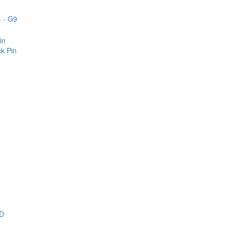
 - G9
in
k Pin
D