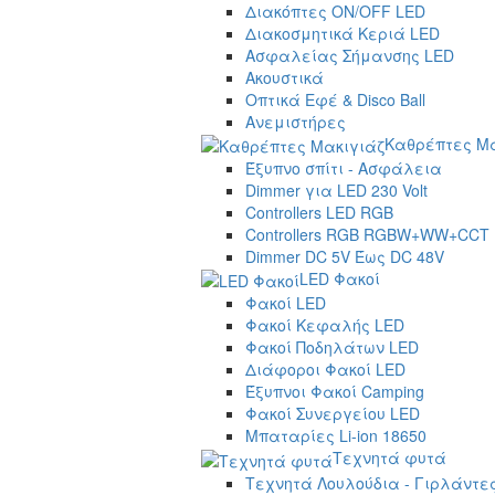
Διακόπτες ON/OFF LED
Διακοσμητικά Κεριά LED
Ασφαλείας Σήμανσης LED
Ακουστικά
Οπτικά Εφέ & Disco Ball
Ανεμιστήρες
Καθρέπτες Μα
Έξυπνο σπίτι - Ασφάλεια
Dimmer για LED 230 Volt
Controllers LED RGB
Controllers RGB RGBW+WW+CCT
Dimmer DC 5V Έως DC 48V
LED Φακοί
Φακοί LED
Φακοί Κεφαλής LED
Φακοί Ποδηλάτων LED
Διάφοροι Φακοί LED
Έξυπνοι Φακοί Camping
Φακοί Συνεργείου LED
Μπαταρίες Li-ion 18650
Τεχνητά φυτά
Τεχνητά Λουλούδια - Γιρλάντε