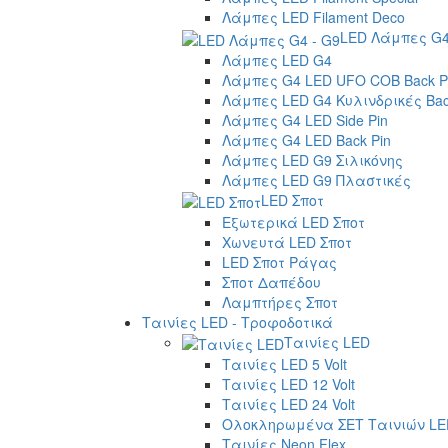
Λάμπες LED Filament Deco
LED Λάμπες G4
Λάμπες LED G4
Λάμπες G4 LED UFO COB Back P
Λάμπες LED G4 Κυλινδρικές Bac
Λάμπες G4 LED Side Pin
Λάμπες G4 LED Back Pin
Λάμπες LED G9 Σιλικόνης
Λάμπες LED G9 Πλαστικές
LED Σποτ
Εξωτερικά LED Σποτ
Χωνευτά LED Σποτ
LED Σποτ Ράγας
Σποτ Δαπέδου
Λαμπτήρες Σποτ
Ταινίες LED - Τροφοδοτικά
Ταινίες LED
Ταινίες LED 5 Volt
Ταινίες LED 12 Volt
Ταινίες LED 24 Volt
Ολοκληρωμένα ΣΕΤ Ταινιών LE
Ταινίες Neon Flex