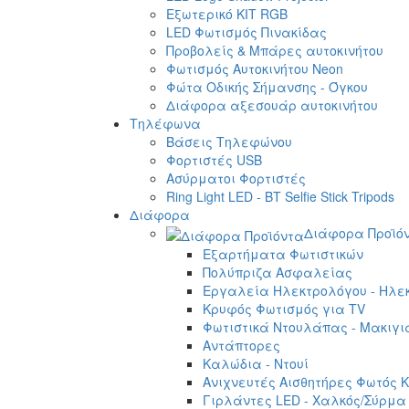
Εξωτερικό ΚΙΤ RGB
LED Φωτισμός Πινακίδας
Προβολείς & Μπάρες αυτοκινήτου
Φωτισμός Αυτοκινήτου Neon
Φώτα Οδικής Σήμανσης - Όγκου
Διάφορα αξεσουάρ αυτοκινήτου
Τηλέφωνα
Βάσεις Τηλεφώνου
Φορτιστές USB
Ασύρματοι Φορτιστές
Ring Light LED - BT Selfie Stick Tripods
Διάφορα
Διάφορα Προϊό
Εξαρτήματα Φωτιστικών
Πολύπριζα Ασφαλείας
Εργαλεία Ηλεκτρολόγου - Ηλεκ
Κρυφός Φωτισμός για TV
Φωτιστικά Ντουλάπας - Μακιγι
Αντάπτορες
Καλώδια - Ντουί
Ανιχνευτές Αισθητήρες Φωτός Κ
Γιρλάντες LED - Χαλκός/Σύρμα