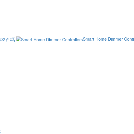
κιγιάζ
Smart Home Dimmer Contr
ς