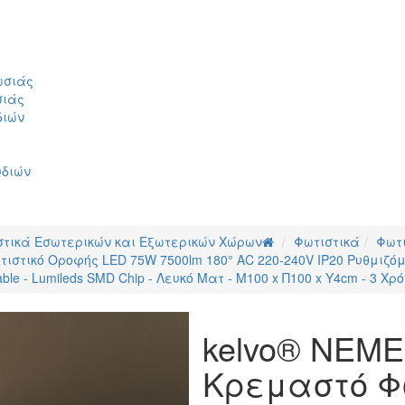
ωσιάς
σιάς
διών
υδιών
στικά Εσωτερικών και Εξωτερικών Χώρων
Φωτιστικά
Φωτ
τιστικό Οροφής LED 75W 7500lm 180° AC 220-240V IP20 Ρυθμιζό
le - Lumileds SMD Chip - Λευκό Ματ - Μ100 x Π100 x Υ4cm - 3 Χ
kelvo® NEME
Κρεμαστό Φ