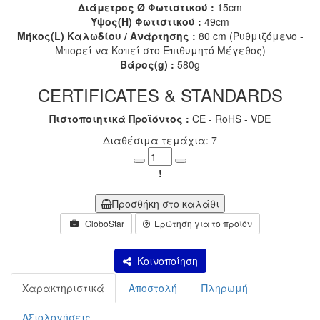
Διάμετρος Ø Φωτιστικού :
15cm
Ύψος(H) Φωτιστικού :
49cm
Μήκος(L) Καλωδίου / Ανάρτησης :
80 cm (Ρυθμιζόμενο -
Μπορεί να Κοπεί στο Επιθυμητό Μέγεθος)
Βάρος(g) :
580g
CERTIFICATES & STANDARDS
Πιστοποιητικά Προϊόντος :
CE - RoHS - VDE
Διαθέσιμα τεμάχια: 7
Minus
Plus
!
Προσθήκη στο καλάθι
GloboStar
Ερώτηση για το προϊόν
Κοινοποίηση
Χαρακτηριστικά
Αποστολή
Πληρωμή
Αξιολογήσεις