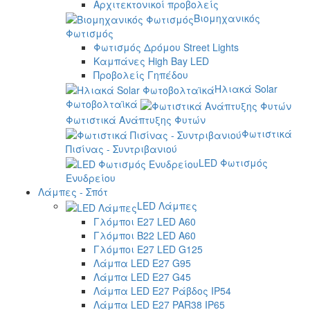
Αρχιτεκτονικοί προβολείς
Βιομηχανικός
Φωτισμός
Φωτισμός Δρόμου Street Lights
Καμπάνες High Bay LED
Προβολείς Γηπέδου
Ηλιακά Solar
Φωτοβολταϊκά
Φωτιστικά Ανάπτυξης Φυτών
Φωτιστικά
Πισίνας - Συντριβανιού
LED Φωτισμός
Ενυδρείου
Λάμπες - Σπότ
LED Λάμπες
Γλόμποι E27 LED A60
Γλόμποι B22 LED A60
Γλόμποι E27 LED G125
Λάμπα LED E27 G95
Λάμπα LED E27 G45
Λάμπα LED E27 Ράβδος IP54
Λάμπα LED E27 PAR38 IP65