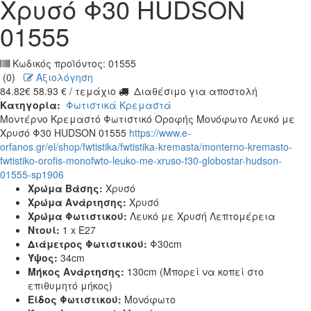
Χρυσό Φ30 HUDSON
01555
Κωδικός προϊόντος:
01555
(0)
Αξιολόγηση
84.82
€
58.93
€
/ τεμάχιο
Διαθέσιμο για αποστολή
Κατηγορία:
Φωτιστικά Κρεμαστά
Μοντέρνο Κρεμαστό Φωτιστικό Οροφής Μονόφωτο Λευκό με
Χρυσό Φ30 HUDSON 01555
https://www.e-
orfanos.gr/el/shop/fwtistika/fwtistika-kremasta/monterno-kremasto-
fwtistiko-orofis-monofwto-leuko-me-xruso-f30-globostar-hudson-
01555-sp1906
Χρώμα Βάσης:
Χρυσό
Χρώμα Ανάρτησης:
Χρυσό
Χρώμα Φωτιστικού:
Λευκό με Χρυσή Λεπτομέρεια
Ντουί:
1 x E27
Διάμετρος Φωτιστικού:
Φ30cm
Ύψος:
34cm
Μήκος Ανάρτησης:
130cm (Μπορεί να κοπεί στο
επιθυμητό μήκος)
Είδος Φωτιστικού:
Μονόφωτο