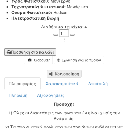
Ύφος Φωτιστικού:
Μοντέρνο
Τεχνοτροπία Φωτιστικού:
Μονόφωτο
Όνομα Φωτιστικού:
Hudson
Ηλεκτροστατική Βαφή
Διαθέσιμα τεμάχια: 4
Minus
Plus
!
Προσθήκη στο καλάθι
GloboStar
Ερώτηση για το προϊόν
Κοινοποίηση
Πληροφορίες
Χαρακτηριστικά
Αποστολή
Πληρωμή
Αξιολογήσεις
Προσοχή!
1) Όλες οι διαστάσεις των φωτιστικών είναι χωρίς την
Ανάρτηση.
2) Τα πραγματικά χρώματα των προϊόντων ενδέχεται να