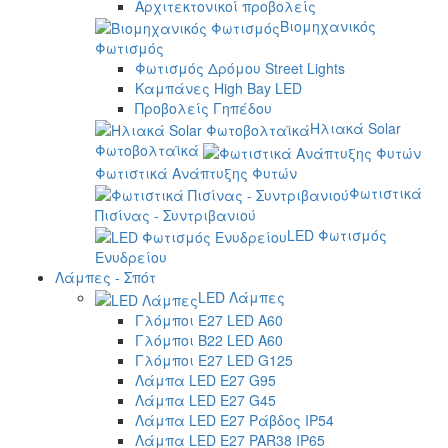
Αρχιτεκτονικοί προβολείς
Βιομηχανικός
Φωτισμός
Φωτισμός Δρόμου Street Lights
Καμπάνες High Bay LED
Προβολείς Γηπέδου
Ηλιακά Solar
Φωτοβολταϊκά
Φωτιστικά Ανάπτυξης Φυτών
Φωτιστικά
Πισίνας - Συντριβανιού
LED Φωτισμός
Ενυδρείου
Λάμπες - Σπότ
LED Λάμπες
Γλόμποι E27 LED A60
Γλόμποι B22 LED A60
Γλόμποι E27 LED G125
Λάμπα LED E27 G95
Λάμπα LED E27 G45
Λάμπα LED E27 Ράβδος IP54
Λάμπα LED E27 PAR38 IP65