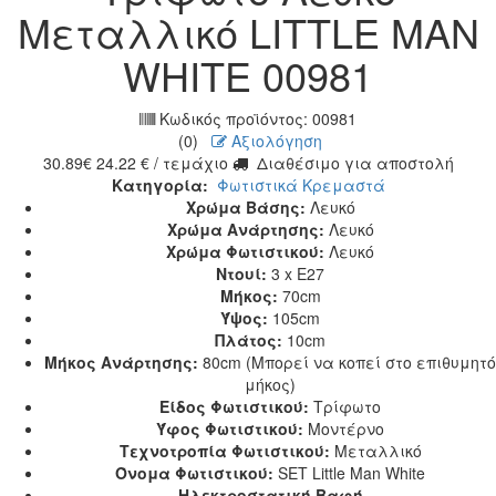
Μεταλλικό LITTLE MAN
WHITE 00981
Κωδικός προϊόντος:
00981
(0)
Αξιολόγηση
30.89
€
24.22
€
/ τεμάχιο
Διαθέσιμο για αποστολή
Κατηγορία:
Φωτιστικά Κρεμαστά
Χρώμα Βάσης:
Λευκό
Χρώμα Ανάρτησης:
Λευκό
Χρώμα Φωτιστικού:
Λευκό
Ντουί:
3 x E27
Μήκος:
70cm
Ύψος:
105cm
Πλάτος:
10cm
Μήκος Ανάρτησης:
80cm (Μπορεί να κοπεί στο επιθυμητό
μήκος)
Είδος Φωτιστικού:
Τρίφωτο
Ύφος Φωτιστικού:
Μοντέρνο
Τεχνοτροπία Φωτιστικού:
Μεταλλικό
Όνομα Φωτιστικού:
SET Little Man White
Ηλεκτροστατική Βαφή