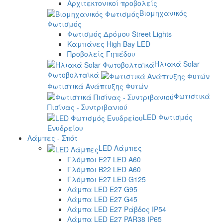
Αρχιτεκτονικοί προβολείς
Βιομηχανικός
Φωτισμός
Φωτισμός Δρόμου Street Lights
Καμπάνες High Bay LED
Προβολείς Γηπέδου
Ηλιακά Solar
Φωτοβολταϊκά
Φωτιστικά Ανάπτυξης Φυτών
Φωτιστικά
Πισίνας - Συντριβανιού
LED Φωτισμός
Ενυδρείου
Λάμπες - Σπότ
LED Λάμπες
Γλόμποι E27 LED A60
Γλόμποι B22 LED A60
Γλόμποι E27 LED G125
Λάμπα LED E27 G95
Λάμπα LED E27 G45
Λάμπα LED E27 Ράβδος IP54
Λάμπα LED E27 PAR38 IP65