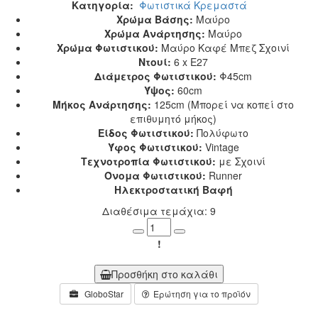
Κατηγορία:
Φωτιστικά Κρεμαστά
Χρώμα Βάσης:
Μαύρο
Χρώμα Ανάρτησης:
Μαύρο
Χρώμα Φωτιστικού:
Μαύρο Καφέ Μπεζ Σχοινί
Ντουί:
6 x E27
Διάμετρος Φωτιστικού:
Φ45cm
Ύψος:
60cm
Μήκος Ανάρτησης:
125cm (Μπορεί να κοπεί στο
επιθυμητό μήκος)
Είδος Φωτιστικού:
Πολύφωτο
Ύφος Φωτιστικού:
Vintage
Τεχνοτροπία Φωτιστικού:
με Σχοινί
Όνομα Φωτιστικού:
Runner
Ηλεκτροστατική Βαφή
Διαθέσιμα τεμάχια: 9
Minus
Plus
!
Προσθήκη στο καλάθι
GloboStar
Ερώτηση για το προϊόν