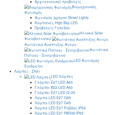
Αρχιτεκτονικοί προβολείς
Βιομηχανικός
Φωτισμός
Φωτισμός Δρόμου Street Lights
Καμπάνες High Bay LED
Προβολείς Γηπέδου
Ηλιακά Solar
Φωτοβολταϊκά
Φωτιστικά Ανάπτυξης Φυτών
Φωτιστικά
Πισίνας - Συντριβανιού
LED Φωτισμός
Ενυδρείου
Λάμπες - Σπότ
LED Λάμπες
Γλόμποι E27 LED A60
Γλόμποι B22 LED A60
Γλόμποι E27 LED G125
Λάμπα LED E27 G95
Λάμπα LED E27 G45
Λάμπα LED E27 Ράβδος IP54
Λάμπα LED E27 PAR38 IP65